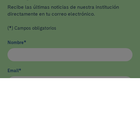
Recibe las últimas noticias de nuestra institución
directamente en tu correo electrónico.
(*) Campos obligatorios
Nombre
*
Email
*
He leído y acepto
la política de privacidad
*
Enviar