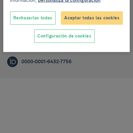
información,
personaliza la configuración
Medicina fetal y perinatal
Rechazarlas todas
Aceptar todas las cookies
RESEARCH SUPPORT SPECIALIST
Configuración de cookies
lsanchezb@recerca.clinic.cat
0000-0001-6432-7756