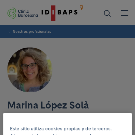
Nuestros profesionales
Marina López Solà
Este sitio utiliza cookies propias y de terceros.
Grupo de investigación