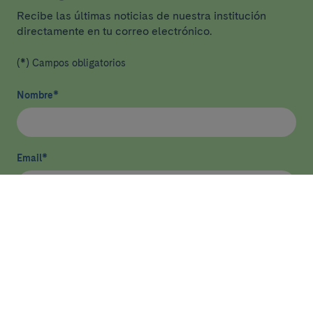
Recibe las últimas noticias de nuestra institución
directamente en tu correo electrónico.
(*) Campos obligatorios
Nombre
*
Email
*
He leído y acepto
la política de privacidad
*
Enviar