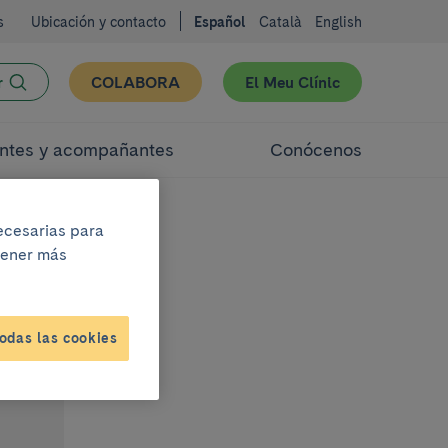
s
Ubicación y contacto
Español
Català
English
r
COLABORA
El Meu Clínic
ntes y acompañantes
Conócenos
necesarias para
btener más
odas las cookies
ch