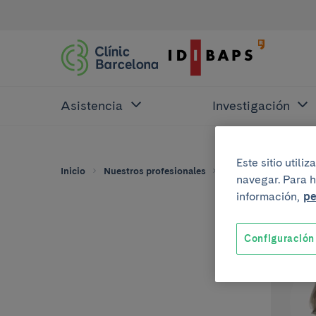
Asistencia
Investigación
Este sitio util
Inicio
Nuestros profesionales
Roser Sala-Llonch
navegar. Para h
información,
pe
Configuración