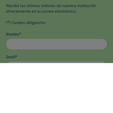
Recibe las últimas noticias de nuestra institución
directamente en tu correo electrónico.
(*) Campos obligatorios
Nombre
*
Email
*
He leído y acepto
la política de privacidad
*
Enviar