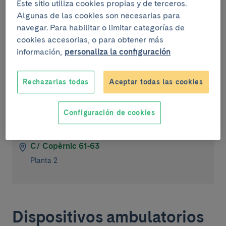
Este sitio utiliza cookies propias y de terceros.
Salas de hospitalización
Algunas de las cookies son necesarias para
navegar. Para habilitar o limitar categorías de
cookies accesorias, o para obtener más
Consultas Externas
información,
personaliza la configuración
Endocrinología y nutrición
(Plató)
Rechazarlas todas
Aceptar todas las cookies
Horario
Configuración de cookies
De lunes a viernes de 8 a 15h.
C/ Copèrnic 61-63
Planta 2
Dispositivos ambulatorios