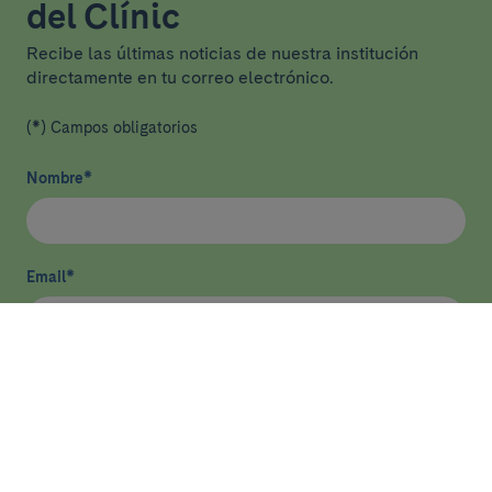
del Clínic
Recibe las últimas noticias de nuestra institución
directamente en tu correo electrónico.
(*) Campos obligatorios
Nombre
*
Email
*
He leído y acepto
la política de privacidad
*
Enviar