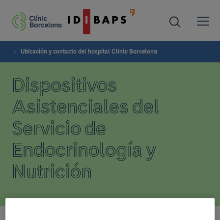
Ubicación y contacto del hospital Clínic Barcelona
Dispositivos
Asistenciales del
Servicio de
Endocrinología y
Nutrición