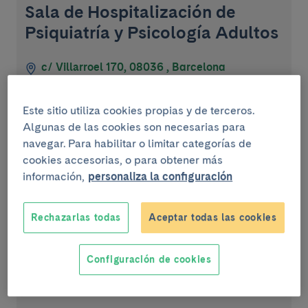
Sala de Hospitalización de
Psiquiatría y Psicología Adultos
c/ Villarroel 170, 08036 , Barcelona
Escalera 9 - Planta 7
Este sitio utiliza cookies propias y de terceros.
Algunas de las cookies son necesarias para
navegar. Para habilitar o limitar categorías de
Dispositivos ambulatorios
cookies accesorias, o para obtener más
información,
personaliza la configuración
Hospital de Día de Psiquiatría y
Rechazarlas todas
Aceptar todas las cookies
Psicología Adultos
Configuración de cookies
Horario:
Lunes a Viernes de 8h a 16:30h