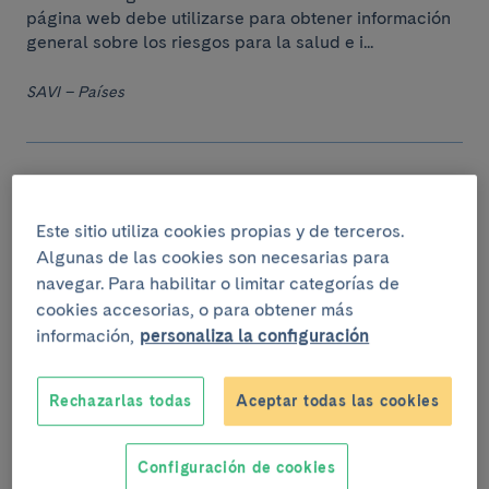
página web debe utilizarse para obtener información
general sobre los riesgos para la salud e i...
SAVI – Países
Baréin
Este sitio utiliza cookies propias y de terceros.
Información general:La información incluida en esta
Algunas de las cookies son necesarias para
página web debe utilizarse para obtener información
general sobre los riesgos para la salud e i...
navegar. Para habilitar o limitar categorías de
cookies accesorias, o para obtener más
SAVI – Países
información,
personaliza la configuración
Rechazarlas todas
Aceptar todas las cookies
Bélgica
Configuración de cookies
Información general:La información incluida en esta