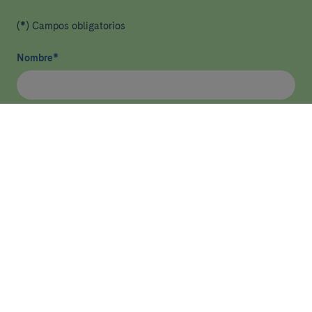
(*) Campos obligatorios
Nombre
*
Email
*
He leído y acepto
la política de privacidad
*
Enviar
Más sobre asistencia