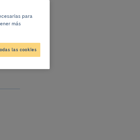
necesarias para
btener más
dan
odas las cookies
al?