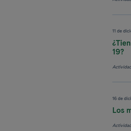
11 de di
¿Tien
19?
Activida
16 de di
Los m
Activida