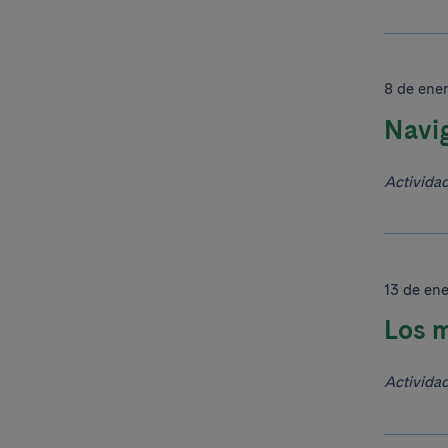
8 de ene
Navi
Activida
13 de en
Los m
Activida