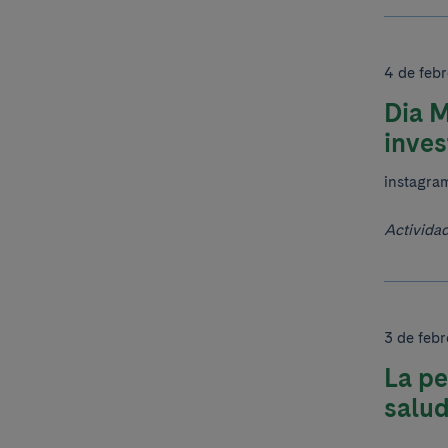
4 de febr
Dia M
inves
instagra
Activida
3 de febr
La pe
salu