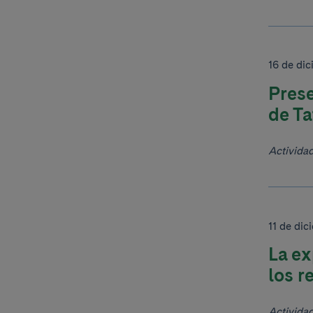
16 de di
Prese
de Ta
Activida
11 de di
La ex
los r
Activida