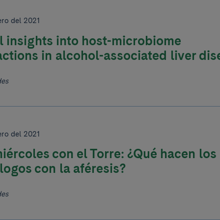
ero del 2021
 insights into host-microbiome
actions in alcohol-associated liver di
des
ero del 2021
iércoles con el Torre: ¿Qué hacen los
logos con la aféresis?
des