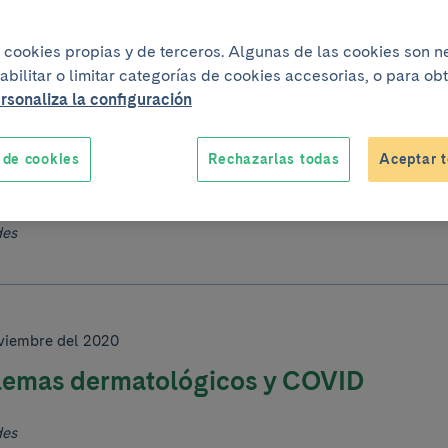
do
121 - 140
de
15710 resultados
iza cookies propias y de terceros. Algunas de las cookies son 
abilitar o limitar categorías de cookies accesorias, o para o
rsonaliza la configuración
viembre del 2020
iércoles con el Torre: ¿Cómo nos ayu
 de cookies
Rechazarlas todas
Aceptar t
egistros en el manejo del paciente ren
des
viembre del 2020
lemas dermatológicos y COVID
des