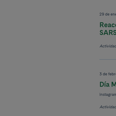
29 de en
Reacc
SARS
Activida
3 de febr
Día M
instagra
Activida