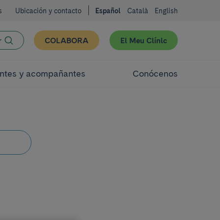
s
Ubicación y contacto
Español
Català
English
r
COLABORA
El Meu Clínic
ntes y acompañantes
Conócenos