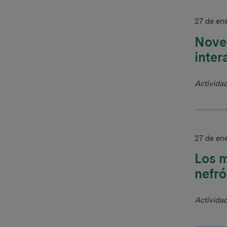
27 de en
Novel
inter
Activida
27 de en
Los m
nefró
Activida