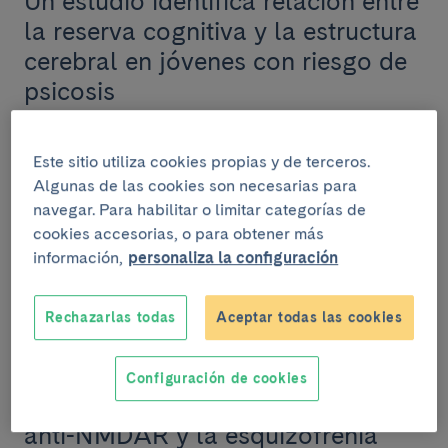
Un estudio identifica relación entre
la reserva cognitiva y la estructura
cerebral en jóvenes con riesgo de
psicosis
Un estudio liderado por investigadoras pertenecientes
al Clínic-IDIBAPS y al área de Salud Mental del
Este sitio utiliza cookies propias y de terceros.
Centro de Investigación Biomédica en Red (CIB...
Algunas de las cookies son necesarias para
navegar. Para habilitar o limitar categorías de
cookies accesorias, o para obtener más
información,
personaliza la configuración
INVESTIGACIÓN
Noticias
16 de enero del 2026
Rechazarlas todas
Aceptar todas las cookies
Un estudio del Clínic-IDIBAPS
identifica similitudes y diferencias
Configuración de cookies
moleculares entre la encefalitis
anti-NMDAR y la esquizofrenia