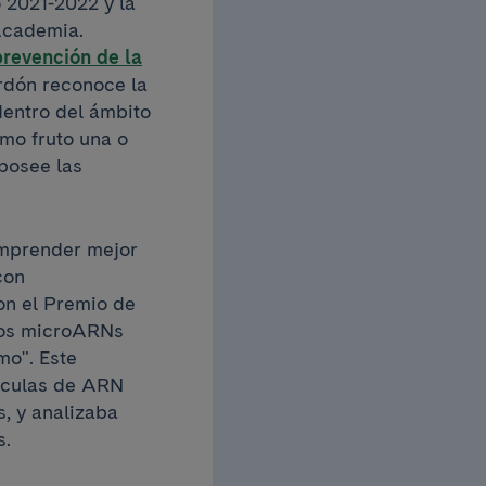
 2021-2022 y la
Academia.
prevención de la
rdón reconoce la
dentro del ámbito
omo fruto una o
posee las
omprender mejor
con
ron el Premio de
"Los microARNs
mo". Este
éculas de ARN
, y analizaba
s.