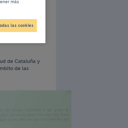
btener más
022
odas las cookies
lud de Cataluña y
ámbito de las