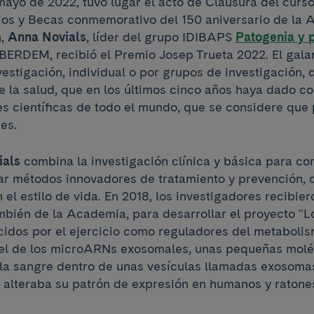
mayo de 2022, tuvo lugar el acto de Clausura del curso
os y Becas conmemorativo del 150 aniversario de la 
n,
Anna Novials
, líder del grupo IDIBAPS
Patogenia y 
BERDEM, recibió el Premio Josep Trueta 2022. El gala
vestigación, individual o por grupos de investigación, 
e la salud, que en los últimos cinco años haya dado c
s científicas de todo el mundo, que se considere que 
es.
ials
combina la investigación clínica y básica para c
ear métodos innovadores de tratamiento y prevención, 
 el estilo de vida. En 2018, los investigadores recibie
ambién de la Academia, para desarrollar el proyecto 
idos por el ejercicio como reguladores del metabolis
pel de los microARNs exosomales, unas pequeñas mol
 la sangre dentro de unas vesículas llamadas exosomas
o alteraba su patrón de expresión en humanos y ratone