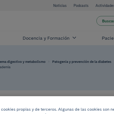
Noticias
Podcasts
Actividade
Busca
Docencia y Formación
Pacie
tema digestivo y metabolismo
Patogenia y prevención de la diabetes
cademia
22
iza cookies propias y de terceros. Algunas de las cookies son 