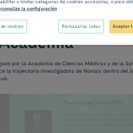
Novials recibe el
abilitar o limitar categorías de cookies accesorias, o para o
rsonaliza la configuración
o Josep Trueta 2
 de cookies
Rechazarlas todas
Aceptar t
 Academia
rgado por la Academia de Ciencias Médicas y de la Sa
e la trayectoria investigadora de Novials dentro del 
lud.