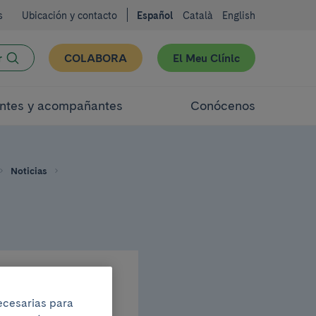
s
Ubicación y contacto
Español
Català
English
r
COLABORA
El Meu Clínic
ntes y acompañantes
Conócenos
Noticias
necesarias para