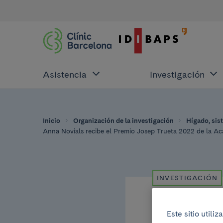
Asistencia
Investigación
Inicio
Organización de la investigación
Hígado, sis
Anna Novials recibe el Premio Josep Trueta 2022 de la A
INVESTIGACIÓN
30 de mayo del 20
Este sitio util