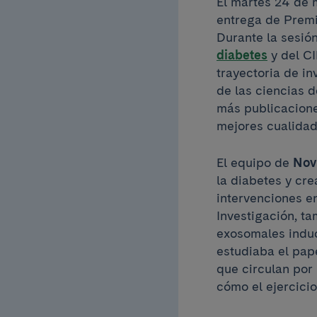
El martes 24 de 
entrega de Premi
Durante la sesió
diabetes
y del CI
trayectoria de in
de las ciencias d
más publicacione
mejores cualidad
El equipo de
Nov
la diabetes y cr
intervenciones en
Investigación, t
exosomales induc
estudiaba el pa
que circulan por
cómo el ejercici