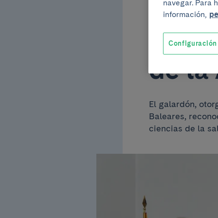
Anna 
navegar. Para h
información,
pe
Premi
Configuración
de la
El galardón, oto
Baleares, reconoc
ciencias de la sa