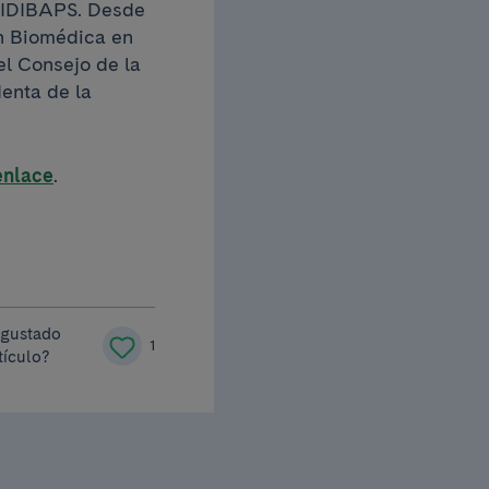
c-IDIBAPS. Desde
ón Biomédica en
l Consejo de la
enta de la
enlace
.
 gustado
1
tículo?