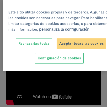
“El Clínic Obert es una expresión de nuestro
compromiso como servicio público: salir a la calle
para explicar qué hacemos, cómo lo hacemos y por
Este sitio utiliza cookies propias y de terceros. Algunas 
qué lo hacemos. Es una jornada para compartir
las cookies son necesarias para navegar. Para habilitar 
conocimiento, fomentar la prevención y reforzar el
limitar categorías de cookies accesorias, o para obtener
vínculo entre los profesionales y la ciudadanía”,
más información,
personaliza la configuración
explica
Antoni Castells
, director asistencial del
Hospital Clínic Barcelona y portavoz del Clínic Obert.
Rechazarlas todas
Aceptar todas las cookies
Configuración de cookies