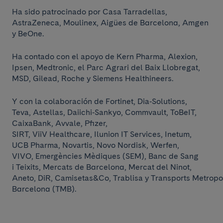
Ha sido patrocinado por Casa Tarradellas,
AstraZeneca, Moulinex, Aigües de Barcelona, Amgen
y BeOne.
Ha contado con el apoyo de Kern Pharma, Alexion,
Ipsen, Medtronic, el Parc Agrari del Baix Llobregat,
MSD, Gilead, Roche y Siemens Healthineers.
Y con la colaboración de Fortinet, Dia‑Solutions,
Teva, Astellas, Daiichi‑Sankyo, Commvault, ToBeIT,
CaixaBank, Avvale, Pfizer,
SIRT, ViiV Healthcare, Ilunion IT Services, Inetum,
UCB Pharma, Novartis, Novo Nordisk, Werfen,
VIVO, Emergències Mèdiques (SEM), Banc de Sang
i Teixits, Mercats de Barcelona, Mercat del Ninot,
Aneto, DiR, Camisetas&Co, Trablisa y Transports Metropo
Barcelona (TMB).