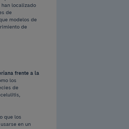
, han localizado
es de
e que modelos de
rimiento de
riana frente a la
omo los
pecies de
elulitis,
lo que los
 usarse en un