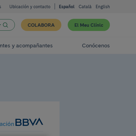
s
Ubicación y contacto
Español
Català
English
r
COLABORA
El Meu Clínic
ntes y acompañantes
Conócenos