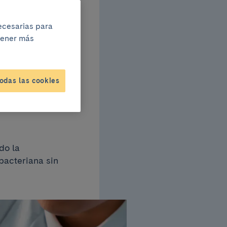
necesarias para
l
btener más
ación
odas las cookies
do la
bacteriana sin