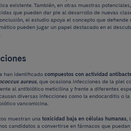
tica existente. También, en otras muestras potenciales
cidas que pueden dar pie al desarrollo de nuevas clas
 conclusión, el estudio apoya el concepto que defiend
mático pueden jugar un papel destacado en el descub
.
ciones
se han identificado
compuestos con actividad antibacte
ococcus aureus
, que ocasiona infecciones de la piel c
tente al antibiótico meticilina y frente a diferentes es
ausan diversas infecciones como la endocarditis o la c
ibiótico vancomicina.
os muestran una
toxicidad baja en células humanas
, 
nos candidatos a convertirse en fármacos que puedan