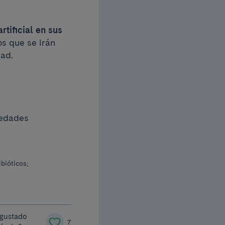
rtificial en sus
os que se irán
dad.
medades
ibióticos;
 gustado
7