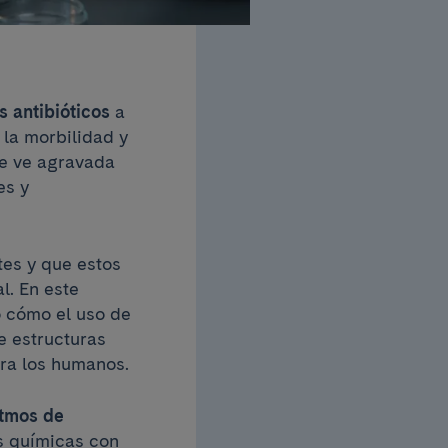
s antibióticos
a
 la morbilidad y
se ve agravada
es y
tes y que estos
l. En este
 cómo el uso de
de estructuras
ara los humanos.
itmos de
as químicas con