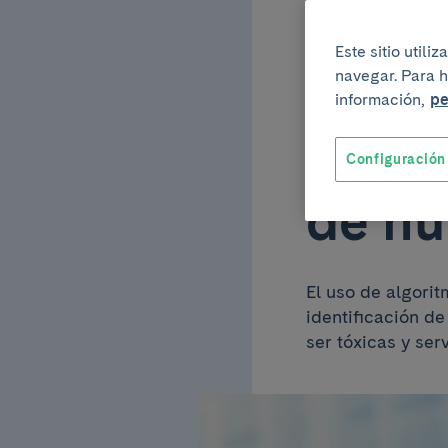
13 de marzo del 20
Este sitio util
La int
navegar. Para h
información,
pe
puede
Configuración
de nu
El uso de algorit
identificación d
ser tóxicas y ser