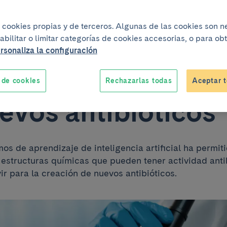
24
iza cookies propias y de terceros. Algunas de las cookies son 
eligencia artificia
abilitar o limitar categorías de cookies accesorias, o para o
rsonaliza la configuración
 ayudar en la cre
 de cookies
Rechazarlas todas
Aceptar t
evos antibióticos
mos de aprendizaje de inteligencia artificial ha permiti
e estructuras químicas que pueden tener actividad anti
vir para la creación de nuevos antibióticos.