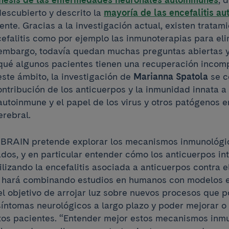
descubierto y descrito la
mayoría de las encefalitis a
te. Gracias a la investigación actual, existen tratam
cefalitis como por ejemplo las inmunoterapias para eli
 embargo, todavía quedan muchas preguntas abiertas 
qué algunos pacientes tienen una recuperación incompl
este ámbito, la investigación de
Marianna Spatola
se c
ntribución de los anticuerpos y la inmunidad innata a
 autoinmune y el papel de los virus y otros patógenos e
erebral.
uBRAIN pretende explorar los mecanismos inmunológi
dos, y en particular entender cómo los anticuerpos in
tilizando la encefalitis asociada a anticuerpos contra
 hará combinando estudios en humanos con modelos 
el objetivo de arrojar luz sobre nuevos procesos que p
síntomas neurológicos a largo plazo y poder mejorar o r
tos pacientes. “Entender mejor estos mecanismos inm