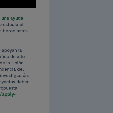
ó una ayuda
e estudia el
s fibroblastos
) apoyan la
fico de alto
 de la Unión
endencia del
investigación.
royectos deben
propuesta
u/apply-