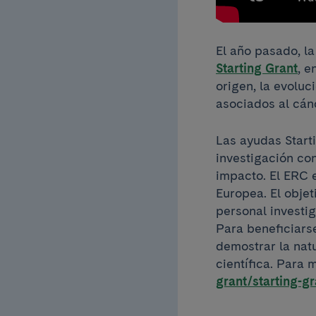
El año pasado, l
Starting Grant
, e
origen, la evoluc
asociados al cán
Las ayudas Start
investigación con
impacto. El ERC 
Europea. El objet
personal investi
Para beneficiars
demostrar la natu
científica. Para
grant/starting-gr