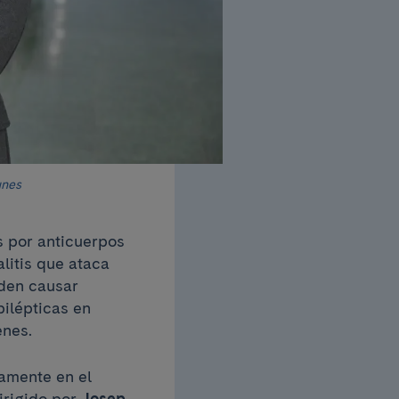
unes
s por anticuerpos
alitis que ataca
den causar
pilépticas en
enes.
amente en el
dirigido por
Josep