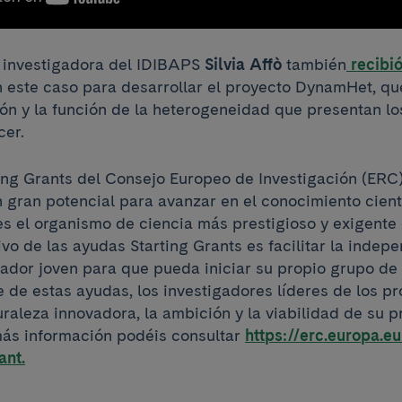
a investigadora del IDIBAPS
Silvia Affò
también
recibi
n este caso para desarrollar el proyecto DynamHet, qu
ión y la función de la heterogeneidad que presentan lo
cer.
ing Grants del Consejo Europeo de Investigación (ERC
 gran potencial para avanzar en el conocimiento cientí
es el organismo de ciencia más prestigioso y exigente
ivo de las ayudas Starting Grants es facilitar la indep
gador joven para que pueda iniciar su propio grupo de 
e de estas ayudas, los investigadores líderes de los p
raleza innovadora, la ambición y la viabilidad de su 
 más información podéis consultar
https://erc.europa.e
ant.