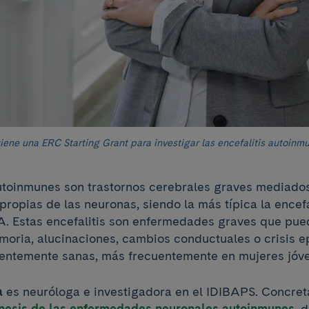
ene una ERC Starting Grant para investigar las encefalitis autoinm
autoinmunes son trastornos cerebrales graves mediado
propias de las neuronas, siendo la más típica la encef
. Estas encefalitis son enfermedades graves que pue
moria, alucinaciones, cambios conductuales o crisis e
entemente sanas, más frecuentemente en mujeres jóv
a
es neuróloga e investigadora en el IDIBAPS. Concret
nesis de las enfermedades neuronales autoinmunes
, 