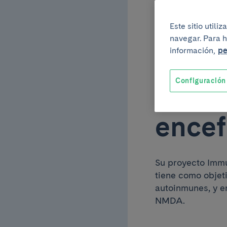
IDIBA
Este sitio util
navegar. Para h
obtie
información,
pe
Configuración
Grant
encef
Su proyecto Immu
tiene como objet
autoinmunes, y en
NMDA.