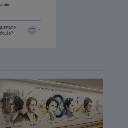
atola
 gustado
1
tículo?