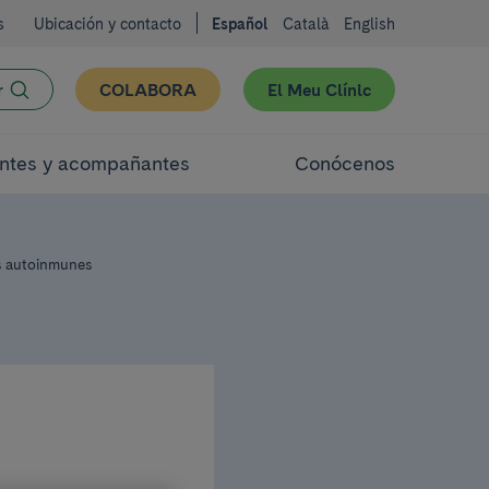
s
Ubicación y contacto
Español
Català
English
r
COLABORA
El Meu Clínic
ntes y acompañantes
Conócenos
is autoinmunes