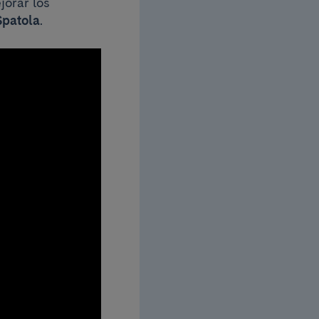
jorar los
Spatola
.