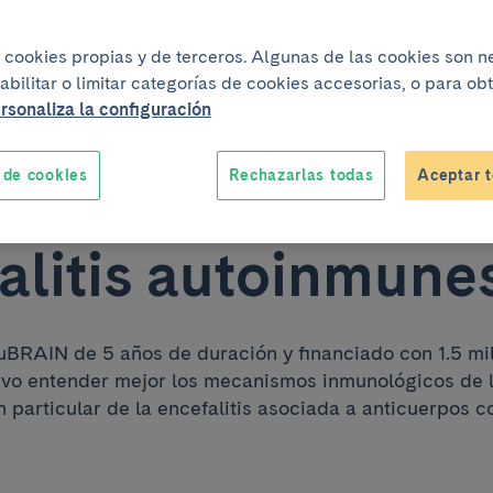
PS Marianna Spa
iza cookies propias y de terceros. Algunas de las cookies son 
abilitar o limitar categorías de cookies accesorias, o para o
ne una ERC Starti
rsonaliza la configuración
 de cookies
Rechazarlas todas
Aceptar t
 para investigar l
alitis autoinmune
BRAIN de 5 años de duración y financiado con 1.5 mil
ivo entender mejor los mecanismos inmunológicos de la
 particular de la encefalitis asociada a anticuerpos c