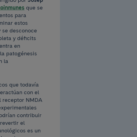
utoinmunes
que se
ientos para
minar estos
y se desconoce
eta y déficits
entra en
 la patogénesis
n la
cos que todavía
teractúan con el
 el receptor NMDA
experimentales
odrían contribuir
evertir el
unológicos es un