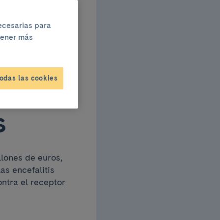
tola
necesarias para
btener más
ng
odas las cookies
as
s
lones de euros,
s encefalitis
ontra el receptor