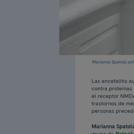
Marianna Spatola obti
Las encefalitis 
contra proteínas 
el receptor NMDA
trastornos de me
personas preced
Marianna Spatol
grupo de
Patogé