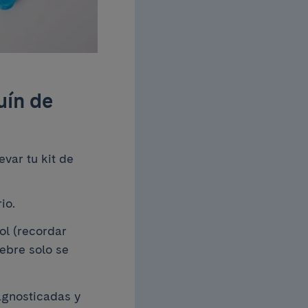
uín de
var tu kit de
io.
ol (recordar
ebre solo se
agnosticadas y