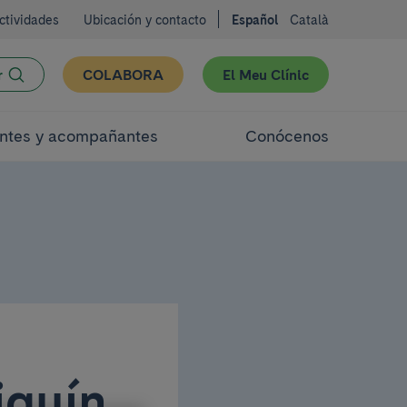
ctividades
Ubicación y contacto
Español
Català
r
COLABORA
El Meu Clínic
ntes y acompañantes
Conócenos
iquín