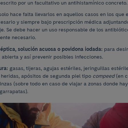
escrito por un facultativo un antihistamínico concreto.
olo hace falta llevarlos en aquellos casos en los que e
esario y siempre bajo prescripción médica adjuntando
aje. Se debe hacer un uso responsable de los antibiótic
mente necesario.
séptica, solución acuosa o povidona iodada:
para desin
 abierta y así prevenir posibles infecciones.
ura:
gasas, tijeras, agujas estériles, jeringuillas estéri
 heridas, apósitos de segunda piel tipo
compeed
(en c
pinzas (sobre todo en caso de viajar a zonas donde h
garrapatas).