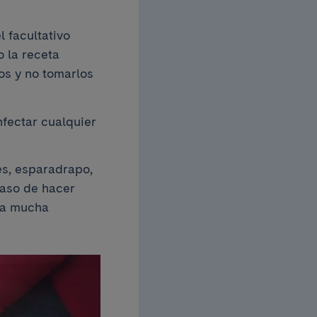
l facultativo
 la receta
os y no tomarlos
fectar cualquier
les, esparadrapo,
aso de hacer
aya mucha