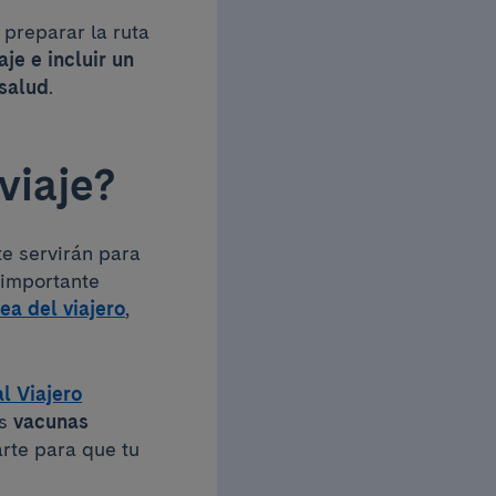
 preparar la ruta
je e incluir un
 salud
.
viaje?
te servirán para
importante
rea del viajero
,
l Viajero
es
vacunas
arte para que tu