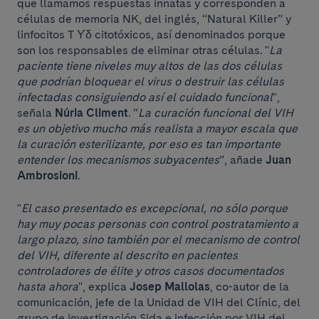
que llamamos respuestas innatas y corresponden a
células de memoria NK, del inglés, “Natural Killer” y
linfocitos T ϒδ citotóxicos, así denominados porque
son los responsables de eliminar otras células. "
La
paciente tiene niveles muy altos de las dos células
que podrían bloquear el virus o destruir las células
infectadas consiguiendo así el cuidado funcional
",
señala
Núria Climent
. “
La curación funcional del VIH
es un objetivo mucho más realista a mayor escala que
la curación esterilizante, por eso es tan importante
entender los mecanismos subyacentes
”, añade
Juan
Ambrosioni
.
"
El caso presentado es excepcional, no sólo porque
hay muy pocas personas con control postratamiento a
largo plazo, sino también por el mecanismo de control
del VIH, diferente al descrito en pacientes
controladores de élite y otros casos documentados
hasta ahora
", explica
Josep Mallolas
, co-autor de la
comunicación, jefe de la Unidad de VIH del Clínic, del
grupo de investigación Sida e infección por VIH del