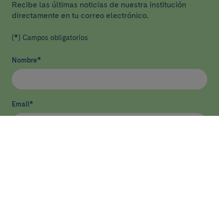
Recibe las últimas noticias de nuestra institución
directamente en tu correo electrónico.
(*) Campos obligatorios
Nombre
*
Email
*
He leído y acepto
la política de privacidad
*
Enviar