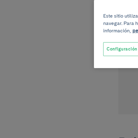
Este sitio util
navegar. Para h
información,
pe
Configuración