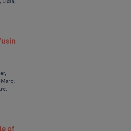
 Lidia;
fusin
er,
n-Marc;
rc.
le of