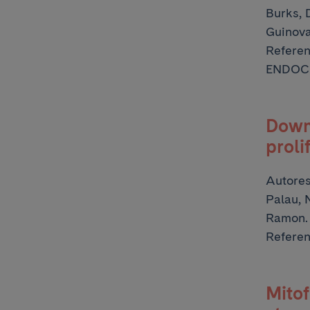
Burks, 
Guinova
Refere
ENDOC
Downr
proli
Autore
Palau, 
Ramon.
Refere
Mito