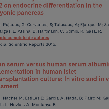
2 on endocrine differentiation in the
yonic pancreas
s:
Pujadas, G; Cervantes, S; Tutusaus, A; Ejarque, M; S
argas, L; Alsina, B; Hartmann, C; Gomis, R; Gasa, R.
tado completo de autores
cia: Scientific Reports 2016.
n serum versus human serum albumi
ementation in human islet
ansplantation culture: In vitro and in 
ssment
s:
Nacher M; Estilles E; Garcia A; Nadal B; Pairo M;
Gar
la L; Novials A; Montanya E.