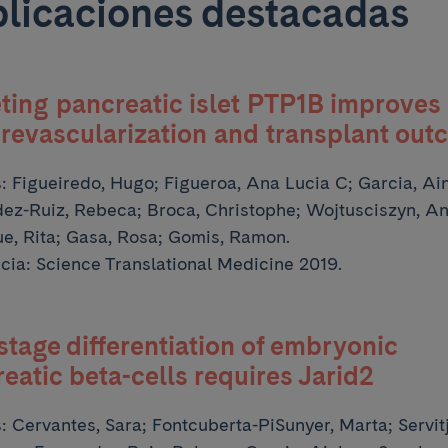
licaciones destacadas
ting pancreatic islet PTP1B improves 
 revascularization and transplant ou
s:
Figueiredo, Hugo; Figueroa, Ana Lucia C; Garcia, Ai
ez-Ruiz, Rebeca; Broca, Christophe;
Wojtusciszyn, An
e, Rita; Gasa, Rosa; Gomis, Ramon.
cia: Science Translational Medicine 2019.
stage differentiation of embryonic
eatic beta-cells requires Jarid2
s:
Cervantes, Sara; Fontcuberta-PiSunyer, Marta; Servitj