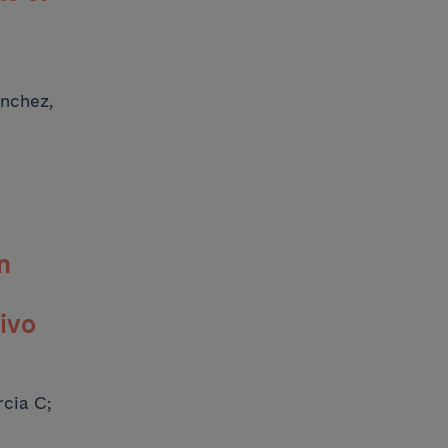
anchez,
n
vivo
cia C;