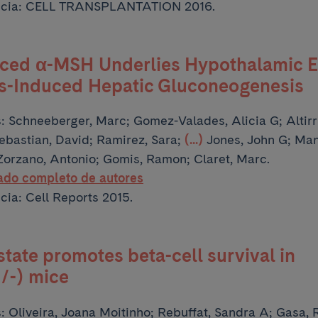
ncia: CELL TRANSPLANTATION 2016.
ced α-MSH Underlies Hypothalamic 
ss-Induced Hepatic Gluconeogenesis
s:
Schneeberger, Marc; Gomez-Valades, Alicia G; Altirr
Sebastian, David; Ramirez, Sara;
(...)
Jones, John G; Ma
Zorzano, Antonio; Gomis, Ramon; Claret, Marc.
tado completo de autores
cia: Cell Reports 2015.
tate promotes beta-cell survival in
-/-) mice
s:
Oliveira, Joana Moitinho; Rebuffat, Sandra A; Gasa, 