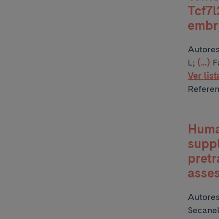
Tcf7l
embr
Autore
L;
(...)
F
Ver lis
Referen
Huma
suppl
pretr
asse
Autore
Secanel