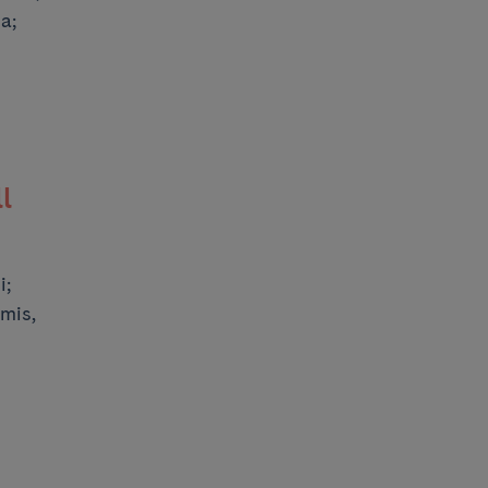
a;
l
i;
mis,