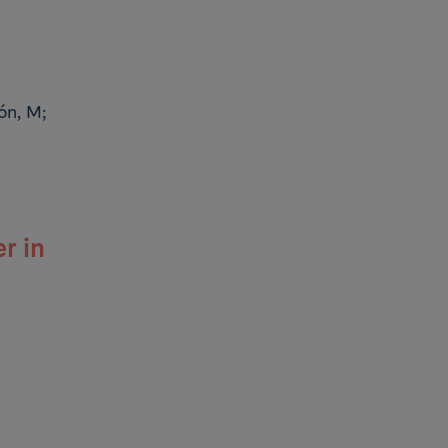
ón, M;
r in