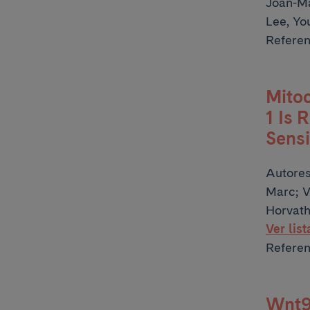
Joan-Ma
Lee, Yo
Referen
Mito
1 Is
Sensi
Autore
Marc; V
Horvath
Ver lis
Referen
Wnt9a