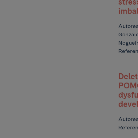
stres
imba
Autore
Gonzale
Nogueir
Referen
Delet
POMC-
dysfu
devel
Autore
Referen