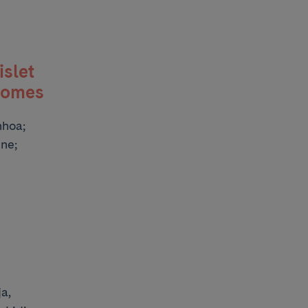
islet
tcomes
nhoa;
ne;
a,