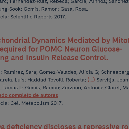
rc; Fernandez-Ruiz, Rebeca; Garcia, Ainhoa;
Sanchez,
ung-Sook; Gomis, Ramon; Gasa, Rosa.
cia: Scientific Reports 2017.
chondrial Dynamics Mediated by Mito
 Required for POMC Neuron Glucose-
ng and Insulin Release Control.
s:
Ramirez, Sara; Gomez-Valades, Alicia G; Schneeberg
arela, Luis; Haddad-Tovolli, Roberta;
(...)
Servitja, Joa
, Tamas L; Gomis, Ramon; Zorzano, Antonio; Claret, Ma
tado completo de autores
cia: Cell Metabolism 2017.
 deficiency discloses a repressive ro