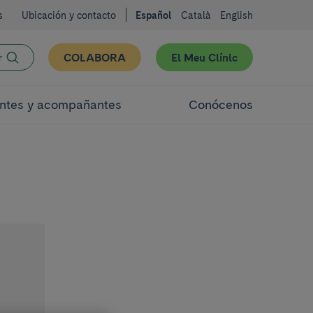
s
Ubicación y contacto
Español
Català
English
r
COLABORA
El Meu Clínic
ntes y acompañantes
Conócenos