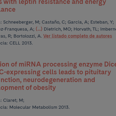
s with leptin resistance and energy
lance
s:
Schneeberger, M; Castaño, C; Garcia, A; Esteban, Y;
z-Franquesa, A;
(...)
Dietrich, MO; Horvath, TL; Imbern
as, R; Bortolozzi, A.
Ver listado completo de autores
cia: CELL 2013.
ion of miRNA processing enzyme Dice
expressing cells leads to pituitary
nction, neurodegeneration and
opment of obesity
s:
Claret; M;
cia: Molecular Metabolism 2013.