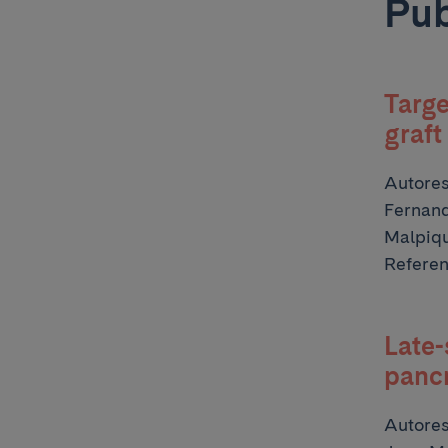
Pub
Targe
graft
Autore
Fernand
Malpiqu
Referen
Late-
pancr
Autore