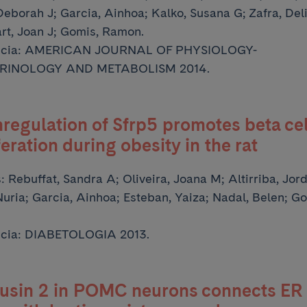
Deborah J; Garcia, Ainhoa;
Kalko, Susana G; Zafra, Deli
rt, Joan J; Gomis, Ramon.
ncia: AMERICAN JOURNAL OF PHYSIOLOGY-
RINOLOGY AND METABOLISM 2014.
egulation of Sfrp5 promotes beta cel
feration during obesity in the rat
s:
Rebuffat, Sandra A; Oliveira, Joana M; Altirriba, Jord
Nuria; Garcia, Ainhoa;
Esteban, Yaiza; Nadal, Belen; Go
ncia: DIABETOLOGIA 2013.
fusin 2 in POMC neurons connects ER