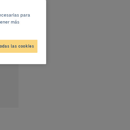
necesarias para
btener más
s,
odas las cookies