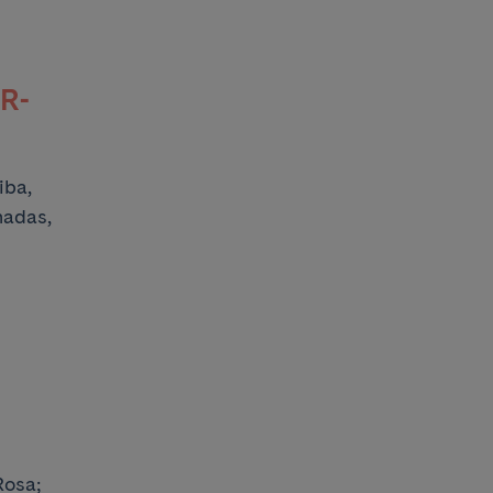
ER-
iba,
nadas,
Rosa;