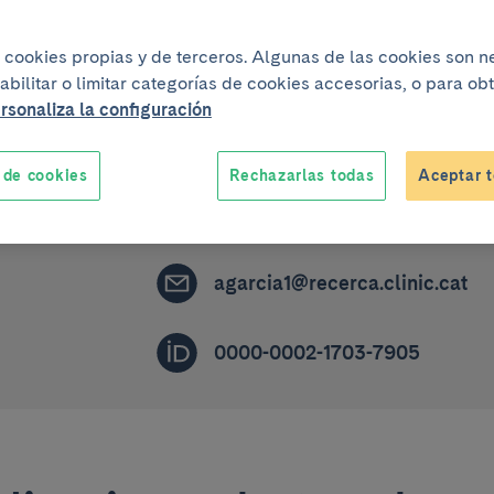
iza cookies propias y de terceros. Algunas de las cookies son 
Grupo de investigación
abilitar o limitar categorías de cookies accesorias, o para o
rsonaliza la configuración
Investigación traslacional en diabete
lípidos y obesidad
 de cookies
Rechazarlas todas
Aceptar t
LABORATORY TECHNICIAN
agarcia1@recerca.clinic.cat
0000-0002-1703-7905