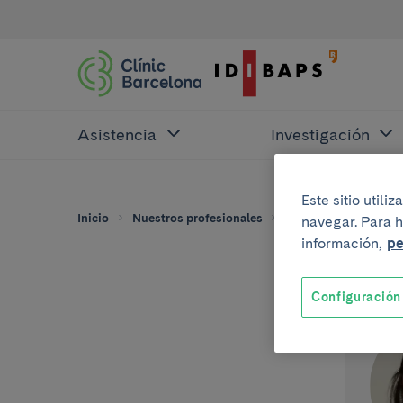
Asistencia
Investigación
Este sitio util
Inicio
Nuestros profesionales
Antonia Bretones Ro
navegar. Para h
información,
pe
Configuración