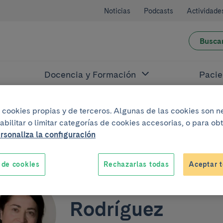
Noticias
Podcasts
Actividade
Busca
Docencia y Formación
Pacie
iza cookies propias y de terceros. Algunas de las cookies son 
dríguez
abilitar o limitar categorías de cookies accesorias, o para o
rsonaliza la configuración
 de cookies
Rechazarlas todas
Aceptar t
Antonia Bretone
Rodríguez