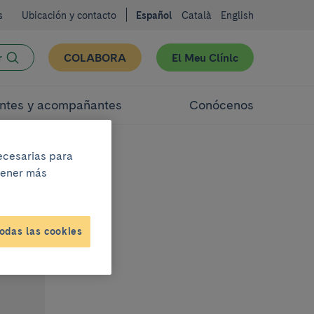
s
Ubicación y contacto
Español
Català
English
r
COLABORA
El Meu Clínic
ntes y acompañantes
Conócenos
necesarias para
btener más
odas las cookies
s