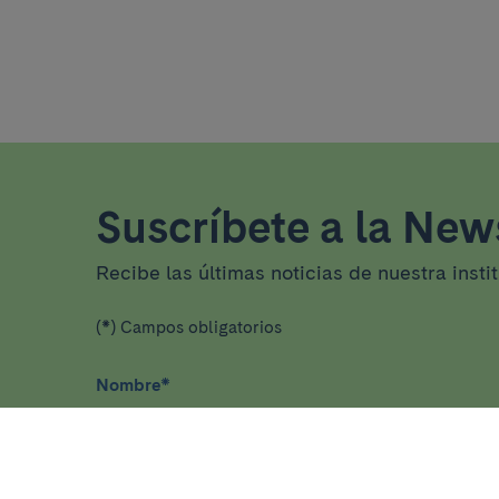
Suscríbete a la News
Recibe las últimas noticias de nuestra insti
(*) Campos obligatorios
Nombre
*
He leído y acepto
la política de privacidad
*