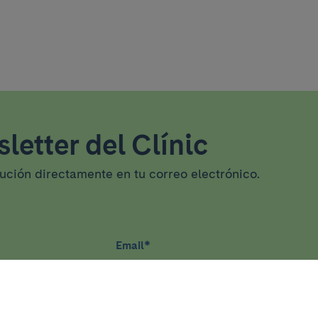
letter del Clínic
tución directamente en tu correo electrónico.
Email
*