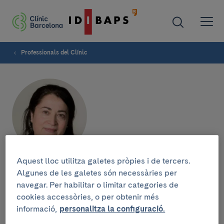
Professionals del Clínic
Aquest lloc utilitza galetes pròpies i de tercers.
Antonia Bretones
Algunes de les galetes són necessàries per
navegar. Per habilitar o limitar categories de
Rodríguez
cookies accessòries, o per obtenir més
informació,
personalitza la configuració.
SERVEI DE PSIQUIATRIA INFANTIL I JUVENIL