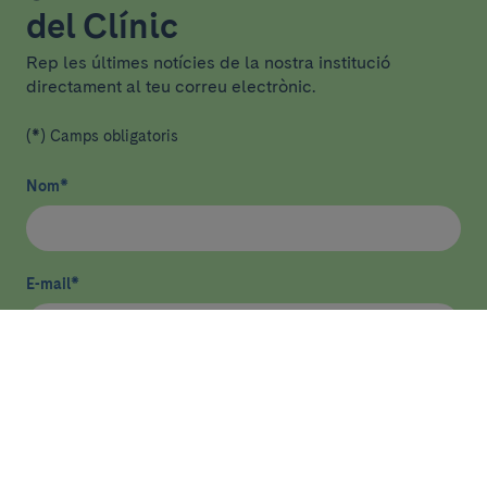
del Clínic
Rep les últimes notícies de la nostra institució
directament al teu correu electrònic.
(*) Camps obligatoris
Nom
*
E-mail
*
He llegit i accepto
la política de privacitat
*
Enviar