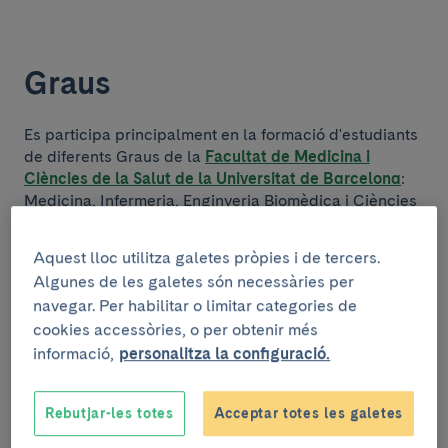
Graus
Es participa principalment en la formació d'estudiants
de diferents Graus de la
Facultat de Medicina i
Ciències de la Salut de la Universitat de Barcelona
:
Medicina, Infermeria, Enginyeria Biomèdica i Ciències
Biomèdiques.
Aquest lloc utilitza galetes pròpies i de tercers.
Algunes de les galetes són necessàries per
Secretaria d'Estudiants i Docència
navegar. Per habilitar o limitar categories de
de Medicina i Ciències de la Salut
cookies accessòries, o per obtenir més
informació,
personalitza la configuració.
Email
secretariamedicina@ub.edu
Rebutjar-les totes
Acceptar totes les galetes