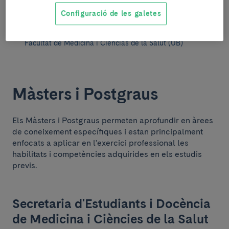
93 403 90 16
Configuració de les galetes
C/ Casanova 143. 08036 Barcelona
Facultat de Medicina i Cièncias de la Salut (UB)
Màsters i Postgraus
Els Màsters i Postgraus permeten aprofundir en àrees
de coneixement específiques i estan principalment
enfocats a aplicar en l'exercici professional les
habilitats i competències adquirides en els estudis
previs.
Secretaria d'Estudiants i Docència
de Medicina i Ciències de la Salut