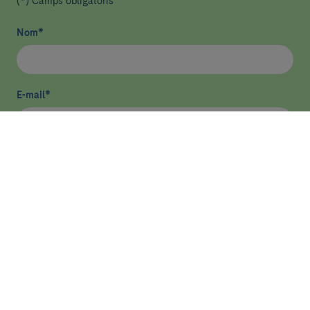
(*) Camps obligatoris
Nom
*
E-mail
*
He llegit i accepto
la política de privacitat
*
Enviar
Més sobre docència i formació