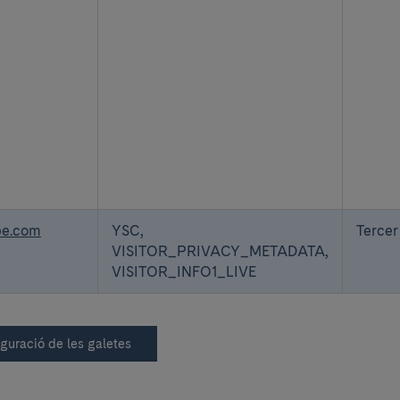
be.com
YSC,
Tercer
VISITOR_PRIVACY_METADATA,
VISITOR_INFO1_LIVE
guració de les galetes