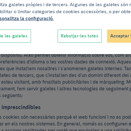
litza galetes pròpies i de tercers. Algunes de les galetes són
bilitar o limitar categories de cookies accessòries, o per obt
sonalitza la configuració.
a de galetes
e les galetes
Rebutjar-les totes
Acceptar 
ment en què accediu a un lloc web, se sol·licita permís al vos
r per emmagatzemar dades en format de fitxer de text (les 
e dispositiu. Això permet obtenir informació sobre vós, com ar
preferències d'idioma o les vostres dades de connexió. Aques
tes que instal·lem nosaltres i s'anomenen galetes internes. T
letes de tercers, que s'instal·len des d'un domini diferent del 
esteu visitant, amb finalitats publicitàries i de màrqueting. 
cament, fem servir galetes i altres tecnologies de seguiment 
s següents:
 imprescindibles
 cookies són necessàries perquè el web funcioni i no es po
ar en els nostres sistemes. En general, només es configuren 
 a accions realitzades per vostè que equivalen a una sol·licit