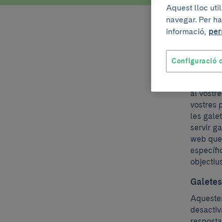
Aquest lloc uti
navegar. Per ha
informació,
per
Llist
Configuració d
En el mo
navegado
al vostr
vostres 
les gale
servir ga
web que 
específi
objectiu
Galetes
Aquestes
desactiv
resposta