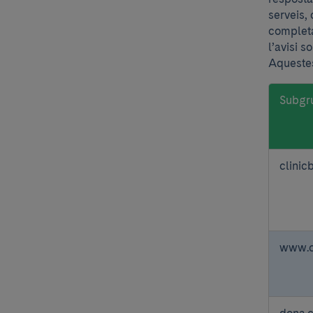
serveis,
completa
l’avisi 
Aquestes
Subgr
Galetes
clinic
impresc
www.cl
dona.c