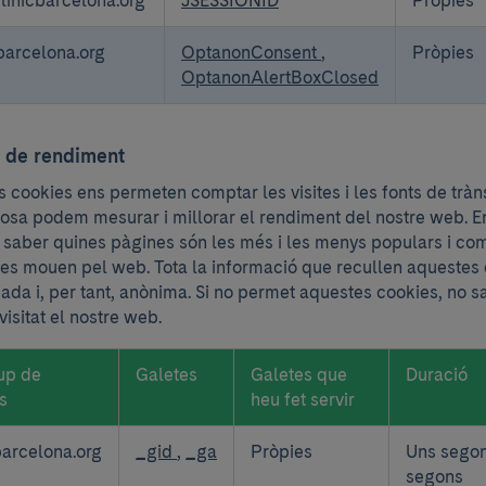
cbarcelona.org
OptanonConsent
,
Pròpies
OptanonAlertBoxClosed
 de rendiment
 cookies ens permeten comptar les visites i les fonts de tràns
cosa podem mesurar i millorar el rendiment del nostre web. E
 saber quines pàgines són les més i les menys populars i com
s es mouen pel web. Tota la informació que recullen aquestes
ada i, per tant, anònima. Si no permet aquestes cookies, no 
isitat el nostre web.
up de
Galetes
Galetes que
Duració
s
heu fet servir
barcelona.org
_gid
,
_ga
Pròpies
Uns segon
segons