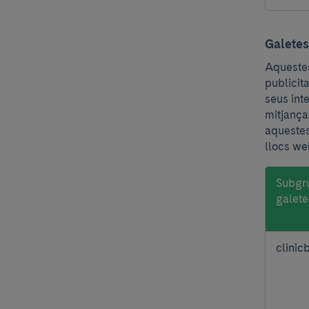
rendim
Galetes
Aquestes
publicit
seus int
mitjança
aquestes
llocs we
Subgr
galete
Galetes
clinic
de
persona