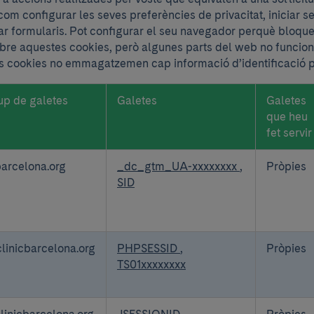
 com configurar les seves preferències de privacitat, iniciar s
r formularis. Pot configurar el seu navegador perquè bloque
sobre aquestes cookies, però algunes parts del web no funcion
 cookies no emmagatzemen cap informació d’identificació p
up de galetes
Galetes
Galetes
que heu
fet servir
barcelona.org
_dc_gtm_UA-xxxxxxxx
,
Pròpies
indibles
SID
inicbarcelona.org
PHPSESSID
,
Pròpies
TS01xxxxxxxx
linicbarcelona.org
JSESSIONID
Pròpies