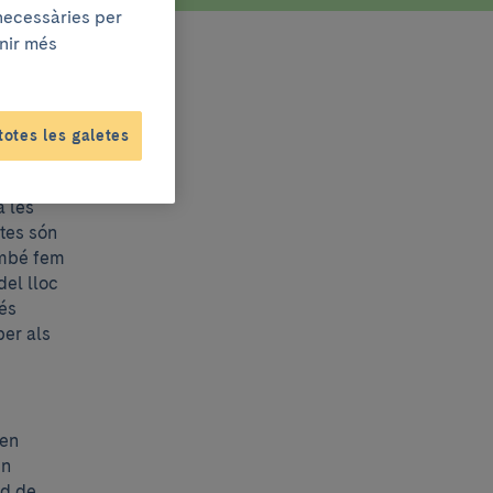
 necessàries per
enir més
totes les galetes
tre
galetes)
a les
tes són
ambé fem
del lloc
Més
per als
den
en
ud de