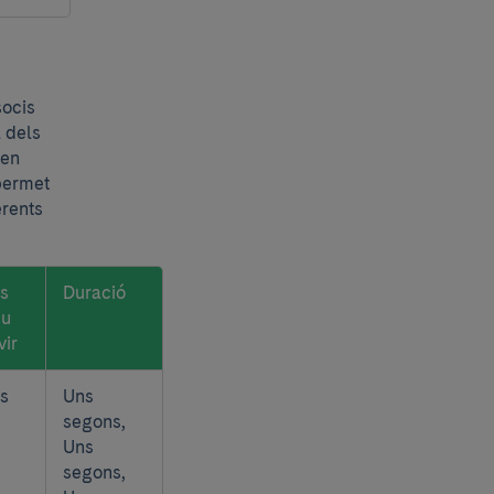
socis
l dels
nen
 permet
erents
s
Duració
eu
vir
s
Uns
segons,
Uns
segons,