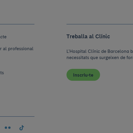
Treballa al Clínic
acte
r al professional
L'Hospital Clínic de Barcelona b
necessitats que surgeixen de for
ats
Inscriu-te