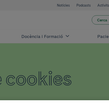
Notícies
Podcasts
Activit
Cerca
Docència i Formació
Pacie
e cookies