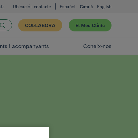
ats
Ubicació i contacte
Español
Català
English
COL·LABORA
El Meu Clínic
nts i acompanyants
Coneix-nos