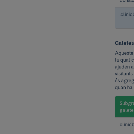
.clini
Galetes
Aquestes
la qual 
ajuden a
visitant
és agreg
quan ha v
Subgr
galete
Galetes
clinic
de