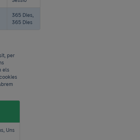
365 Dies,
365 Dies
it, per
ns
 els
 cookies
sabrem
s, Uns