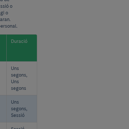
essió o
gi o
aran.
ersonal.
Duració
Uns
segons,
Uns
segons
Uns
segons,
Sessió
Sessió