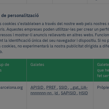
ent
 de personalització
 cookies s’estableixen a través del nostre web pels nostres 
aris. Aquestes empreses poden utilitzar-les per crear un perfi
eressos i mostrar-li anuncis rellevants en altres webs. Funcio
nt la identificació única del seu navegador i dispositiu. Si no
 cookies, no experimentarà la nostra publicitat dirigida a dif
b.
up de
Galetes
Galete
s
que h
fet ser
barcelona.org
APISID
,
PREF
,
SSID
,
_gat_UA-
Pròpie
nnnnnnn-nn
,
id
,
SAPISID
,
HSID
lització