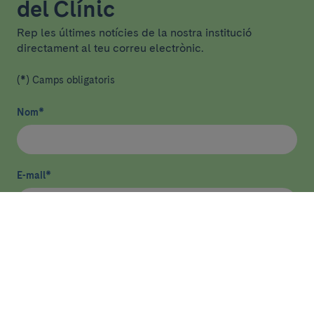
del Clínic
Rep les últimes notícies de la nostra institució
directament al teu correu electrònic.
(*) Camps obligatoris
Nom
*
E-mail
*
He llegit i accepto
la política de privacitat
*
Enviar