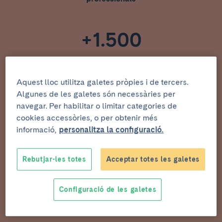
+1.500
articles originals/any
Aquest lloc utilitza galetes pròpies i de tercers.
Algunes de les galetes són necessàries per
+900
navegar. Per habilitar o limitar categories de
cookies accessòries, o per obtenir més
projectes competitius actius
informació,
personalitza la configuració.
~25
Rebutjar-les totes
Acceptar totes les galetes
seminaris/any
Configuració de les galetes