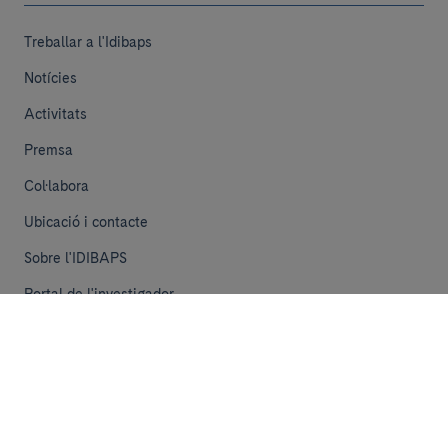
Treballar a l'Idibaps
Notícies
Activitats
Premsa
Col·labora
Ubicació i contacte
Sobre l'IDIBAPS
Portal de l'investigador
iMarina
Funding Opportunities