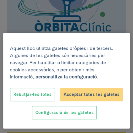
Aquest lloc utilitza galetes pròpies i de tercers.
Òrbita Clínic |
Algunes de les galetes són necessàries per
Vídeopodcast
navegar. Per habilitar o limitar categories de
cookies accessòries, o per obtenir més
informació,
personalitza la configuració.
Un viatge per entendre com es construeix un
hospital intel·ligent, proper, sostenible i pioner.
Rebutjar-les totes
Acceptar totes les galetes
Escoltar podcasts
Configuració de les galetes