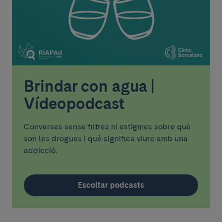
Brindar con agua |
Vídeopodcast
Converses sense filtres ni estigmes sobre què
son les drogues i què significa viure amb una
addicció.
Escoltar podcasts