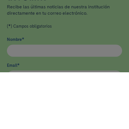
Recibe las últimas noticias de nuestra institución
directamente en tu correo electrónico.
(*) Campos obligatorios
Nombre
*
Email
*
He leído y acepto
la política de privacidad
*
Enviar