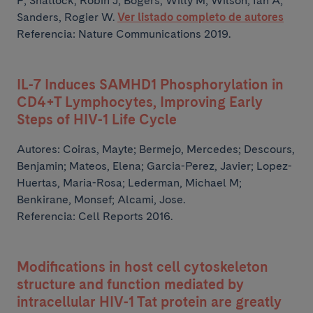
P; Shattock, Robin J; Bogers, Willy M; Wilson, Ian A;
Sanders, Rogier W.
Ver listado completo de autores
Referencia: Nature Communications 2019.
IL-7 Induces SAMHD1 Phosphorylation in
CD4+T Lymphocytes, Improving Early
Steps of HIV-1 Life Cycle
Autores:
Coiras, Mayte; Bermejo, Mercedes; Descours,
Benjamin; Mateos, Elena; Garcia-Perez, Javier;
Lopez-
Huertas, Maria-Rosa; Lederman, Michael M;
Benkirane, Monsef; Alcami, Jose.
Referencia: Cell Reports 2016.
Modifications in host cell cytoskeleton
structure and function mediated by
intracellular HIV-1 Tat protein are greatly