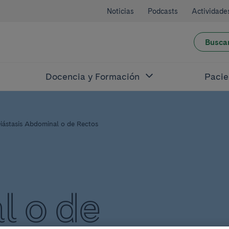
Noticias
Podcasts
Actividade
Busca
Docencia y Formación
Pacie
iástasis Abdominal o de Rectos
 o de