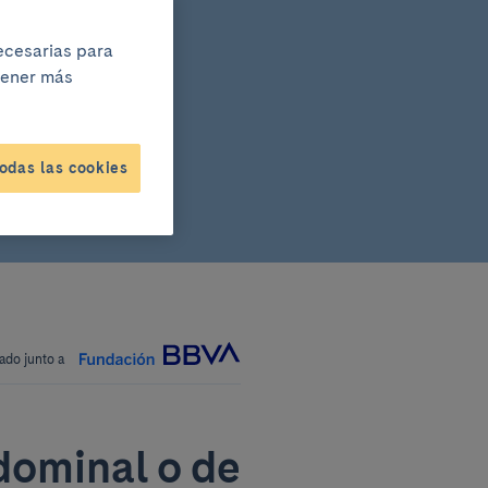
necesarias para
btener más
odas las cookies
ado junto a
dominal o de