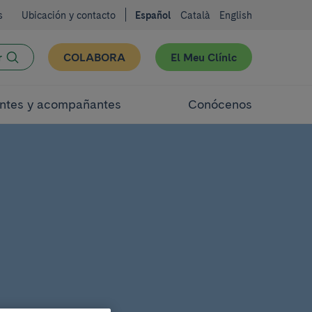
s
Ubicación y contacto
Español
Català
English
r
COLABORA
El Meu Clínic
ntes y acompañantes
Conócenos