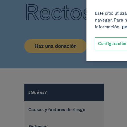
Rectos
Este sitio util
navegar. Para h
información,
pe
Configuración
Haz una donación
¿Qué es?
Causas y factores de riesgo
Síntomas