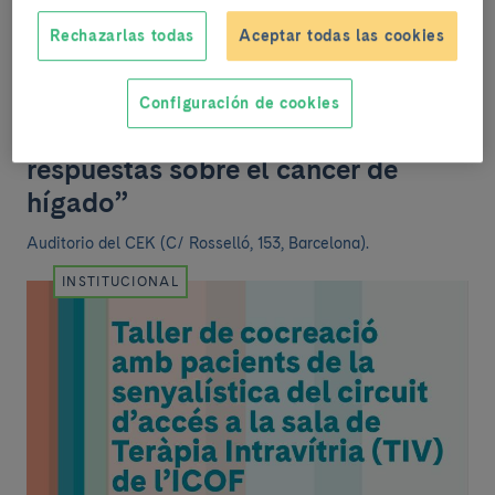
Rechazarlas todas
Aceptar todas las cookies
Martes, 17 de marzo del 2026
.
De 16:30h a 18:00h
Configuración de cookies
Oncología Hepática: “Preguntas y
respuestas sobre el cáncer de
hígado”
Auditorio del CEK (C/ Rosselló, 153, Barcelona).
INSTITUCIONAL