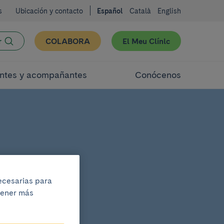
s
Ubicación y contacto
Español
Català
English
r
COLABORA
El Meu Clínic
ntes y acompañantes
Conócenos
necesarias para
btener más