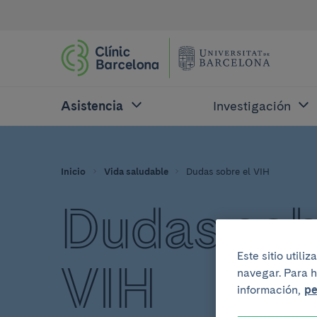
Asistencia
Investigación
Inicio
Vida saludable
Dudas sobre el VIH
Dudas sob
Este sitio util
VIH
navegar. Para h
información,
pe