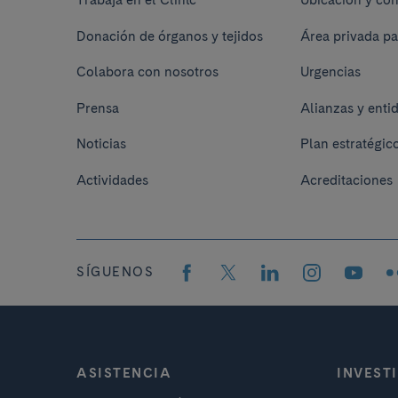
Trabaja en el Clínic
Ubicación y con
Donación de órganos y tejidos
Área privada pa
Colabora con nosotros
Urgencias
Prensa
Alianzas y enti
Noticias
Plan estratégic
Actividades
Acreditaciones
SÍGUENOS
ASISTENCIA
INVEST