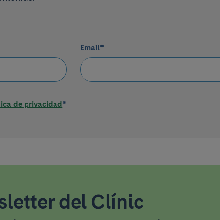
Email
*
tica de privacidad
*
letter del Clínic