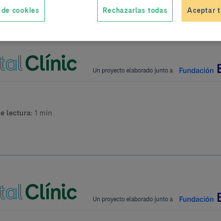
 de cookies
Rechazarlas todas
Aceptar t
Un proyecto elaborado junto a
e lectura:
1 min
Un proyecto elaborado junto a