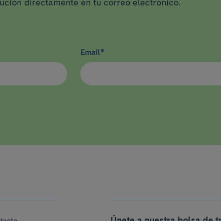
tución directamente en tu correo electrónico.
Email
*
Únete a nuestra bolsa de t