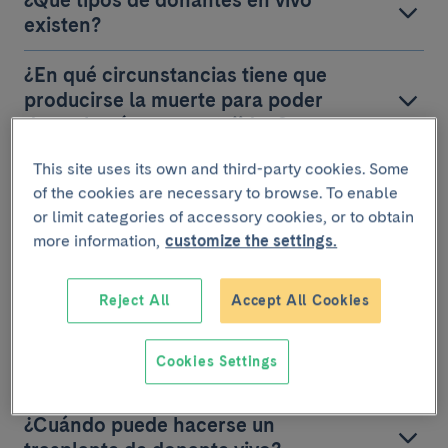
¿Qué tipos de donantes en vivo
existen?
¿En qué circunstancias tiene que
producirse la muerte para poder
donar los órganos y tejidos?
This site uses its own and third-party cookies. Some
¿Qué hay que hacer para ser
of the cookies are necessary to browse. To enable
donante?
or limit categories of accessory cookies, or to obtain
more information,
customize the settings.
¿Cómo se respetará la voluntad
del donante de órganos y tejidos
después de su muerte?
Reject All
Accept All Cookies
¿Qué sucede después de extraer
Cookies Settings
los órganos y tejidos?
¿Cuándo puede hacerse un