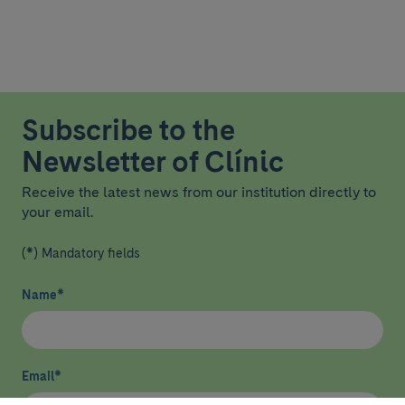
Subscribe to the
Newsletter of Clínic
Receive the latest news from our institution directly to
your email.
(*) Mandatory fields
Name
*
Email
*