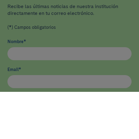
Recibe las últimas noticias de nuestra institución
directamente en tu correo electrónico.
(*) Campos obligatorios
Nombre
*
Email
*
He leído y acepto
la política de privacidad
*
Enviar