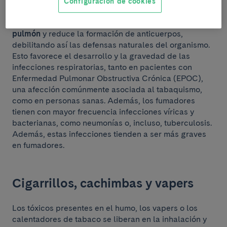
Configuración de cookies
El tabaco causa
alteraciones en la inmunidad del
pulmón
y reduce la formación de anticuerpos,
debilitando así las defensas naturales del organismo.
Esto favorece el desarrollo y la gravedad de las
infecciones respiratorias, tanto en pacientes con
Enfermedad Pulmonar Obstructiva Crónica (EPOC),
una afección comúnmente asociada al tabaquismo,
como en personas sanas. Además, los fumadores
tienen con mayor frecuencia infecciones víricas y
bacterianas, como neumonías o, incluso, tuberculosis.
Además, estas infecciones tienden a ser más graves
en fumadores.
Cigarrillos, cachimbas y vapers
Los tóxicos presentes en el humo, los vapers o los
calentadores de tabaco se liberan en la inhalación y