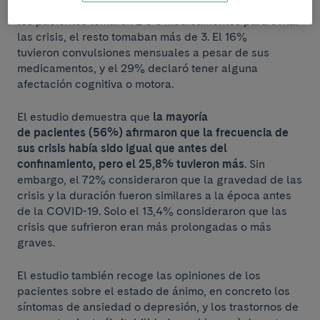
20 años que habían sido diagnosticados. La mitad de
los pacientes tomaron 2 0 3 medicamentos para evitar
las crisis, el resto tomaban más de 3. El 16%
tuvieron convulsiones mensuales a pesar de sus
medicamentos, y el 29% declaró tener alguna
afectación cognitiva o motora.
El estudio demuestra que
la mayoría
de pacientes (56%) afirmaron que la frecuencia de
sus crisis había sido igual que antes del
confinamiento, pero el 25,8% tuvieron más
. Sin
embargo, el 72% consideraron que la gravedad de las
crisis y la duración fueron similares a la época antes
de la COVID-19. Solo el 13,4% consideraron que las
crisis que sufrieron eran más prolongadas o más
graves.
El estudio también recoge las opiniones de los
pacientes sobre el estado de ánimo, en concreto los
síntomas de ansiedad o depresión, y los trastornos de