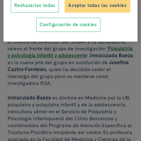
Rechazarlas todas
Aceptar todas las cookies
Escuchar artículo
Configuración de cookies
El Comité de Dirección del IDIBAPS ha aprobado el
relevo al frente del grupo de investigación '
Psiquiatría
y psicología infantil y adolescente
'.
Inmaculada Baeza
es la nueva jefa del grupo en sustitución de
Josefina
Castro-Fornieles
, quien ha decidido ceder el
liderazgo del grupo pero se mantiene como
investigadora R3A.
Inmaculada Baeza
es doctora en Medicina por la UB,
psiquiatra y psiquiatra infantil y de la adolescencia,
consultora sénior en el Servicio de Psiquiatría y
Psicología Infantojuvenil del Clínic Barcelona y
coordinadora del Programa de Atención Específica al
Trastorno Psicótico Incipiente del centro. Es profesora
asociada en la Facultad de Medicina y Ciencias de la