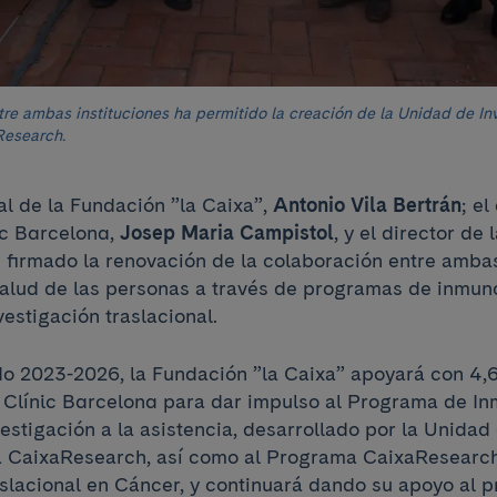
tre ambas instituciones ha permitido la creación de la Unidad de In
Research.
al de la Fundación ”la Caixa”,
Antonio Vila Bertrán
; el
ic Barcelona,
Josep Maria Campistol
, y el director d
n firmado la renovación de la colaboración entre ambas
salud de las personas a través de programas de inmun
vestigación traslacional.
do 2023-2026, la Fundación ”la Caixa” apoyará con 4,6
l Clínic Barcelona para dar impulso al Programa de I
vestigación a la asistencia, desarrollado por la Unidad
a CaixaResearch, así como al Programa CaixaResearc
aslacional en Cáncer, y continuará dando su apoyo al 