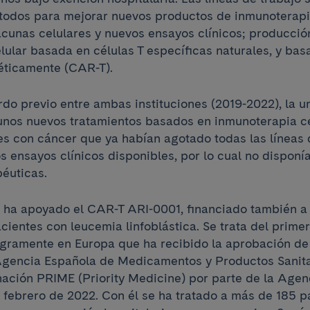
todos para mejorar nuevos productos de inmunoterapia
cunas celulares y nuevos ensayos clínicos; producció
ular basada en células T específicas naturales, y bas
éticamente (CAR-T).
rdo previo entre ambas instituciones (2019-2022), la u
unos nuevos tratamientos basados en inmunoterapia ce
es con cáncer que ya habían agotado todas las líneas 
s ensayos clínicos disponibles, por lo cual no disponí
péuticas.
 ha apoyado el CAR-T ARI-0001, financiado también a
cientes con leucemia linfoblástica. Se trata del prime
egramente en Europa que ha recibido la aprobación de
Agencia Española de Medicamentos y Productos Sanitar
nación PRIME (Priority Medicine) por parte de la Agen
febrero de 2022. Con él se ha tratado a más de 185 p