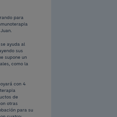
orando para
Inmunoterapia
 Juan.
 se ayuda al
rayendo sus
que supone un
ales, como la
poyará con 4
terapia
uctos de
con otras
obación para su
son cuatro: