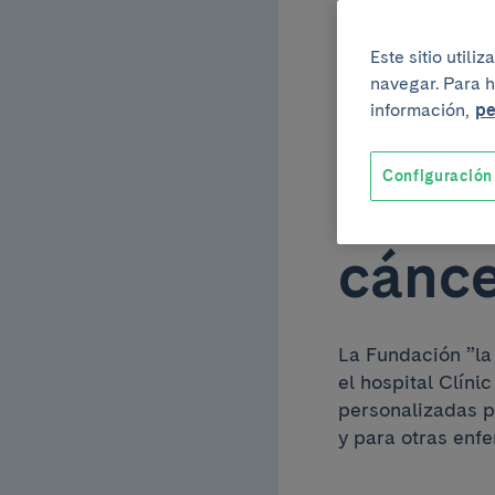
hospi
Este sitio util
navegar. Para h
renue
información,
pe
Configuración
inves
cánc
La Fundación ”la 
el hospital Clíni
personalizadas p
y para otras enf