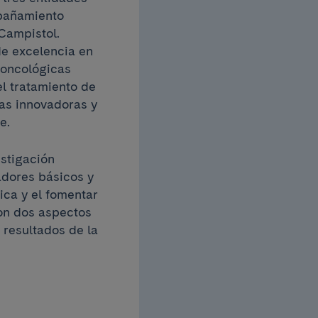
mpañamiento
 Campistol.
de excelencia en
 oncológicas
el tratamiento de
ias innovadoras y
e.
estigación
adores básicos y
ica y el fomentar
Son dos aspectos
 resultados de la