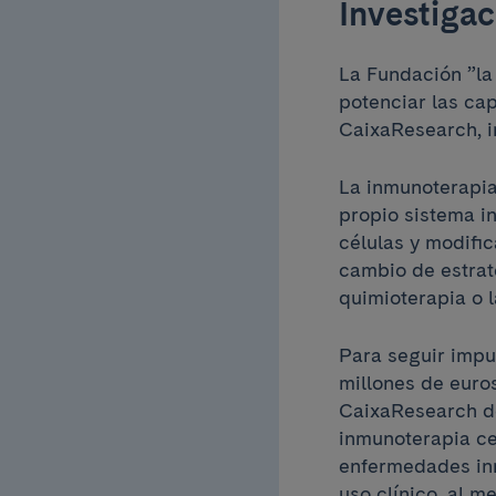
Investigac
La Fundación ”la
potenciar las ca
CaixaResearch, i
La inmunoterapia
propio sistema i
células y modifi
cambio de estrat
quimioterapia o l
Para seguir impu
millones de euro
CaixaResearch de
inmunoterapia ce
enfermedades inm
uso clínico, al m