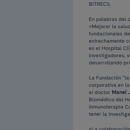
BITRECS.
En palabras del d
«Mejorar la salud
fundacionales de
estrechamente co
es el Hospital C
investigadores, v
desarrollando pr
La Fundación ”l
corporativa en la
el doctor
Manel 
Biomédico del Ho
Inmunoterapia Ca
tener la investi
«La colaboración 