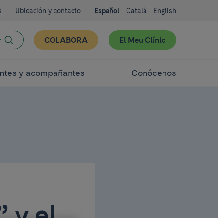
s
Ubicación y contacto
Español
Català
English
r
COLABORA
El Meu Clínic
ntes y acompañantes
Conócenos
 y el