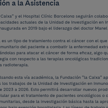
ión a la Asistencia
 Caixa” y el Hospital Clínic Barcelona seguirán colab
pacidades actuales de la Unidad de Investigación en 
naugurada en 2019 bajo el liderazgo del doctor Manel
 es un tipo de tratamiento contra el cáncer con el que
nmunitario del paciente a combatir la enfermedad ext
cándolas para atacar el cáncer de forma eficaz, algo 
egia con respecto a las terapias oncológicas tradicion
a radioterapia.
lsando esta vía académica, la Fundación ”la Caixa” a
s los trabajos de la Unidad de Investigación en Inmuno
 2023 a 2026. Esto permitirá desarrollar nuevos prod
lular para el tratamiento de pacientes oncológicos o 
unitarias, desde la investigación básica hasta la apr
enos bajo exención hospitalaria. Las líneas de trabajo 