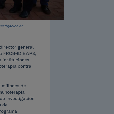
vestigación en
 director general
e la FRCB-IDIBAPS,
 instituciones
oterapia contra
 millones de
nmunoterapia
 de Investigación
h de
programa