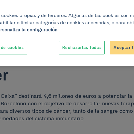
tal Clínic Barcel
iza cookies propias y de terceros. Algunas de las cookies son 
abilitar o limitar categorías de cookies accesorias, o para o
van su alianza de
rsonaliza la configuración
 de cookies
Rechazarlas todas
Aceptar t
tigación contra el
er
Caixa” destinará 4,6 millones de euros a potenciar la
c Barcelona con el objetivo de desarrollar nuevas terap
ara diversos tipos de cáncer, tanto de la sangre como
ermedades del sistema inmunitario.