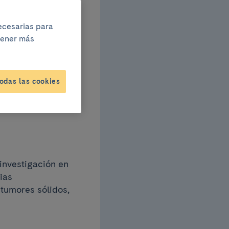
ona
necesarias para
btener más
odas las cookies
 investigación en
ias
 tumores sólidos,