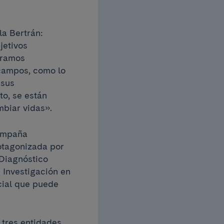
la Bertrán:
jetivos
oramos
 campos, como lo
 sus
to, se están
mbiar vidas».
campaña
rotagonizada por
 Diagnóstico
 Investigación en
cial que puede
 tres entidades