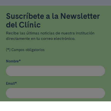
Suscríbete a la Newsletter
del Clínic
Recibe las últimas noticias de nuestra institución
directamente en tu correo electrónico.
(*) Campos obligatorios
Nombre
*
Email
*
He leído y acepto
la política de privacidad
*