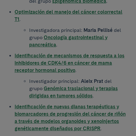
del grupo
Epigenómica biomédica
.
Optimización del manejo del cáncer colorrectal
T1
.
Investigadora principal:
Maria Pellisé
del
grupo
Oncología gastrointestinal y
pancreática
.
Identificación de mecanismos de respuesta a los
inhibidores de CDK4/6 en cáncer de mama
receptor hormonal positivo
.
Investigador principal:
Aleix Prat
del
grupo
Genómica traslacional y terapias
dirigidas en tumores sólidos
.
Identificación de nuevas dianas terapéuticas y
biomarcadores de progresión del cáncer de riñón
a través de modelos organoides y xenoinjertos
genéticamente diseñados por CRISPR
.