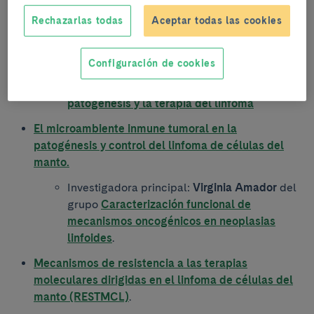
investigadores/as del IDIBAPS:
Rechazarlas todas
Aceptar todas las cookies
Immunoterapia a medida en modelos 3D de
linfoma folicular (TAIFOL).
Configuración de cookies
Investigadora principal (IP):
Patricia Pérez-
Galán
, del grupo
Microambiente en la
patogénesis y la terapia del linfoma
El microambiente inmune tumoral en la
patogénesis y control del linfoma de células del
manto.
Investigadora principal:
Virginia Amador
del
grupo
Caracterización funcional de
mecanismos oncogénicos en neoplasias
linfoides
.
Mecanismos de resistencia a las terapias
moleculares dirigidas en el linfoma de células del
manto (RESTMCL)
.