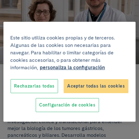
Este sitio utiliza cookies propias y de terceros.
Algunas de las cookies son necesarias para
navegar. Para habilitar o limitar categorías de
cookies accesorias, o para obtener más
información,
personaliza la configuración
Teresa Macarulla y Tian Tian
Rechazarlas todas
Aceptar todas las cookies
Escuchar artículo
Configuración de cookies
El nuevo grupo de investigación combina la
investigación clínica y translacional para entender
mejor la biología de los tumores gástricos,
pancreáticos y biliares. Desarrolla modelos