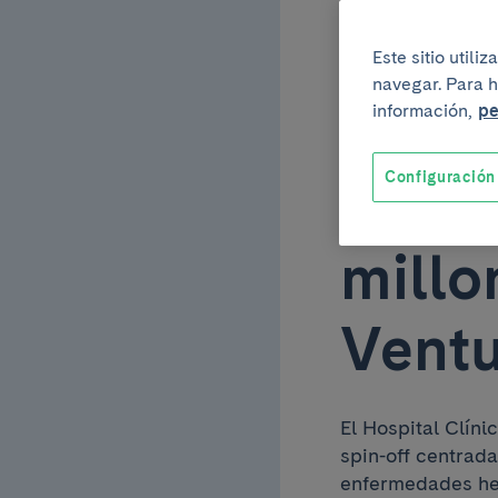
Clíni
Este sitio util
navegar. Para h
inmun
información,
pe
Configuración
capta
millo
Ventu
El Hospital Clín
spin-off centrad
enfermedades hem