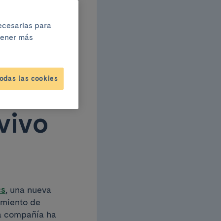
necesarias para
btener más
er
odas las cookies
1,5
vivo
cs
, una nueva
amiento de
la compañía ha