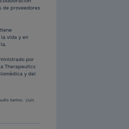
 colaboración
os de proveedores
 tiene
la vida y en
ia.
dministrado por
la Therapeutics
Biomèdica y del
audio Santos;
Lluís