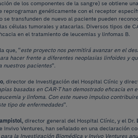
ación de los componentes de la sangre) se obtiene un
 se reprograman genéticamente con el receptor específi
o se transfunden de nuevo al paciente pueden recono
las células tumorales y atacarlas. Diversos tipos de 
icacia en el tratamiento de leucemias y linfomas B.
la que, “
este proyecto nos permitirá avanzar en el des
ara hacer frente a diferentes neoplasias linfoides y q
a nuestros pacientes
”.
po
, director de Investigación del Hospital Clínic y dire
apias basadas en CAR-T han demostrado eficacia en el
 leucemia y linfoma. Con este nuevo impulso contribuir
ste tipo de enfermedades
”.
ampistol,
director general del Hospital Clínic, y el Dr.
L
e Invivo Ventures, han señalado en una declaración co
 para la Investigación Biomédica y Invivo Ventures an