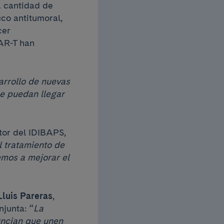
a cantidad de
co antitumoral,
cer
CAR-T han
arrollo de nuevas
ue puedan llegar
ctor del IDIBAPS,
 tratamiento de
emos a mejorar el
luis Pareras
,
njunta:
“
La
uncian que unen