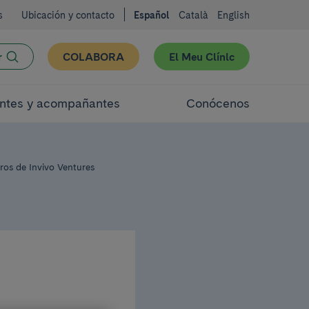
s
Ubicación y contacto
Español
Català
English
r
COLABORA
El Meu Clínic
ntes y acompañantes
Conócenos
ros de Invivo Ventures