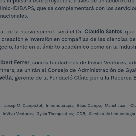
cs impulsará este proyecto a través de un acuerdo de
Clínic-IDIBAPS, que se complementará con los servici
rnacionales.
al de la nueva spin-off será el Dr.
Claudio Santos
, que
 creación e inversión en compañías de las ciencias de 
gocio, tanto en el ámbito académico como en la industr
lbert Ferrer
, socios fundadores de Invivo Ventures, a
artners, se unirán al Consejo de Administración de Gya
vella
, gerente de la Fundació Clínic per a la Recerca 
r;
Josep M. Campistol;
Inmunoterapia;
Elias Campo;
Manel Juan;
Cl
;
InVivo Ventures;
Gyala Therapeutics;
CDB;
Servicio de Inmunología