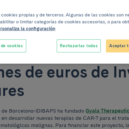
c-IDIBAPS de
iza cookies propias y de terceros. Algunas de las cookies son 
abilitar o limitar categorías de cookies accesorias, o para o
oterapia del cánc
rsonaliza la configuración
 de cookies
Rechazarlas todas
Aceptar t
 una inversión de 
nes de euros de In
res
ic de Barcelona-IDIBAPS ​​ha fundado
Gyala Therapeuti
a en desarrollar nuevas terapias de CAR-T para el trat
atológicas malignas. Para financiar este proyecto, 