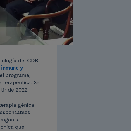
unología del CDB
 inmune y
del programa,
a terapéutica. Se
tir de 2022.
 terapia génica
 responsables
tengan la
écnica que