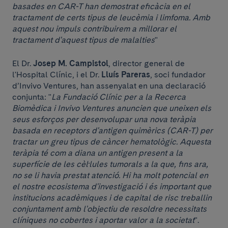
basades en CAR-T han demostrat eficàcia en el
tractament de certs tipus de leucèmia i limfoma. Amb
aquest nou impuls contribuirem a millorar el
tractament d'aquest tipus de malalties
"
El Dr.
Josep M. Campistol
, director general de
l'Hospital Clínic, i el Dr.
Lluís Pareras
, soci fundador
d’Invivo Ventures, han assenyalat en una declaració
conjunta: "
La Fundació Clínic per a la Recerca
Biomèdica i Invivo Ventures anuncien que uneixen els
seus esforços per desenvolupar una nova teràpia
basada en receptors d'antigen quimèrics (CAR-T) per
tractar un greu tipus de càncer hematològic. Aquesta
teràpia té com a diana un antigen present a la
superfície de les cèl·lules tumorals a la que, fins ara,
no se li havia prestat atenció. Hi ha molt potencial en
el nostre ecosistema d'investigació i és important que
institucions acadèmiques i de capital de risc treballin
conjuntament amb l'objectiu de resoldre necessitats
clíniques no cobertes i aportar valor a la societat
".