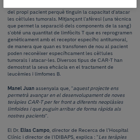
responsables principals de la resposta immunitària -
del propi pacient perquè tinguin la capacitat d'atacar
les cèl·lules tumorals. Mitjançant l'afèresi (una tècnica
que permet la separació dels components de la sang)
s'obté una quantitat de limfòcits T que es reprogramen
genèticament amb el receptor específic antitumoral,
de manera que quan es transfonen de nou al pacient
poden reconèixer específicament les cèl·lules
tumorals i atacar-les. Diversos tipus de CAR-T han
demostrat la seva eficàcia en el tractament de
leucèmies i limfomes B.
Manel Juan
assenyala que, "
aquest projecte ens
permetrà avançar en el desenvolupament de noves
teràpies CAR-T per fer front a diferents neoplàsies
limfoides i que puguin arribar de forma ràpida als
nostres pacients
".
El Dr.
Elias Campo
, director de Recerca de l’Hospital
Clínic i director de l'IDIBAPS, explica : "
Les teràpies