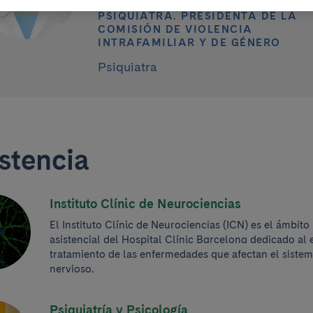
PSIQUIATRA. PRESIDENTA DE LA
COMISIÓN DE VIOLENCIA
INTRAFAMILIAR Y DE GÉNERO
Psiquiatra
stencia
Instituto Clínic de Neurociencias
El Instituto Clínic de Neurociencias (ICN) es el ámbito
asistencial del Hospital Clínic Barcelona dedicado al 
tratamiento de las enfermedades que afectan el siste
nervioso.
Psiquiatría y Psicología