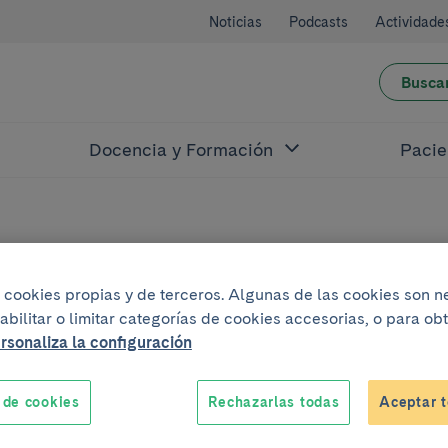
Noticias
Podcasts
Actividade
Busca
Docencia y Formación
Pacie
iza cookies propias y de terceros. Algunas de las cookies son 
abilitar o limitar categorías de cookies accesorias, o para o
rsonaliza la configuración
Lluïsa García
 de cookies
Rechazarlas todas
Aceptar t
Esteve