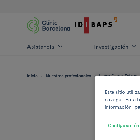
Asistencia
Investigación
Inicio
Nuestros profesionales
Lluïsa García Esteve
Este sitio util
navegar. Para h
información,
pe
Configuración