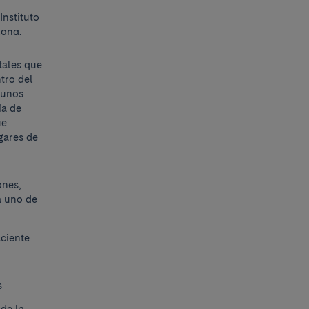
Instituto
lona.
tales que
tro del
 unos
ia de
ue
gares de
ones,
a uno de
aciente
s