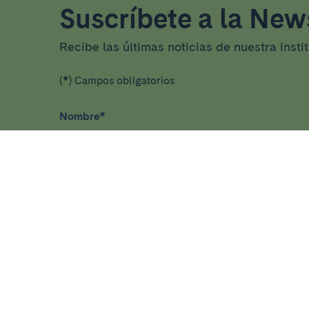
Suscríbete a la News
Recibe las últimas noticias de nuestra insti
(*) Campos obligatorios
Nombre
*
He leído y acepto
la política de privacidad
*
ASISTENCIA
INVEST