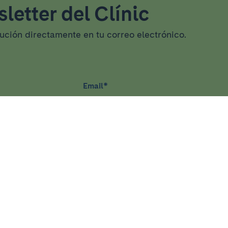
letter del Clínic
tución directamente en tu correo electrónico.
Email
*
IGACIÓN
DOCENCIA Y FORMACIÓ