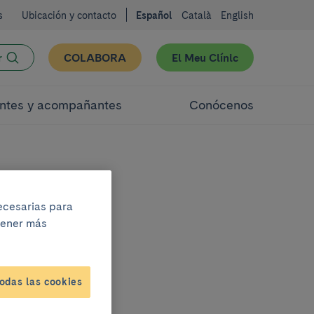
s
Ubicación y contacto
Español
Català
English
r
COLABORA
El Meu Clínic
ntes y acompañantes
Conócenos
necesarias para
btener más
odas las cookies