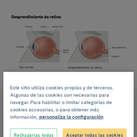
Este sitio utiliza cookies propias y de terceros.
Algunas de las cookies son necesarias para
La retina es una capa fina y muy delicada compuesta
navegar. Para habilitar o limitar categorías de
de tejido nervioso sensible a la luz y situada en la
cookies accesorias, o para obtener más
parte posterior del ojo. Las imágenes que atraviesan
información,
personaliza la configuración
el cristalino del ojo se enfocan en la retina, que las
transforma en señales eléctricas y las transmite al
cerebro a través del nervio óptico.
Rechazarlas todas
Aceptar todas las cookies