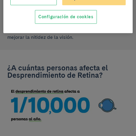
Detrás de la retina se encuentra la coroides, una capa
vascularizada que suministra oxígeno y nutrientes a
Configuración de cookies
las células de la retina. Además, la coroides ayuda a
absorber el exceso de luz para reducir la dispersión y
mejorar la nitidez de la visión.
¿A cuántas personas afecta el
Desprendimiento de Retina?