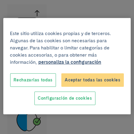
Este sitio utiliza cookies propias y de terceros.
Algunas de las cookies son necesarias para
navegar. Para habilitar o limitar categorías de
Obesidad
. Puede complicar la eficacia del
cookies accesorias, o para obtener más
tratamiento médico, puesto que incrementa el riesgo
información,
personaliza la configuración
del tratamiento hormonal y dificulta el abordaje
quirúrgico en todas sus vías: laparoscopia y
laparotomía.
Rechazarlas todas
Aceptar todas las cookies
Configuración de cookies