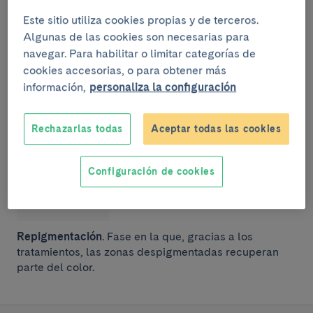
Este sitio utiliza cookies propias y de terceros.
Algunas de las cookies son necesarias para
navegar. Para habilitar o limitar categorías de
cookies accesorias, o para obtener más
Estabilizada
. Fase en la que las zonas
información,
personaliza la configuración
despigmentadas se mantienen sin incrementar el
tamaño ni el número de áreas afectadas.
Rechazarlas todas
Aceptar todas las cookies
Configuración de cookies
Repigmentación
. Fase en la que, gracias a los
tratamientos, las zonas despigmentadas recuperan
parte del color.