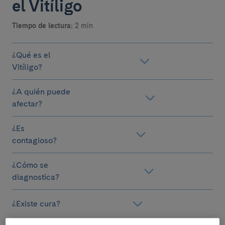
el Vitíligo
Tiempo de lectura:
2 min
¿Qué es el
Vitíligo?
¿A quién puede
afectar?
¿Es
contagioso?
¿Cómo se
diagnostica?
¿Existe cura?