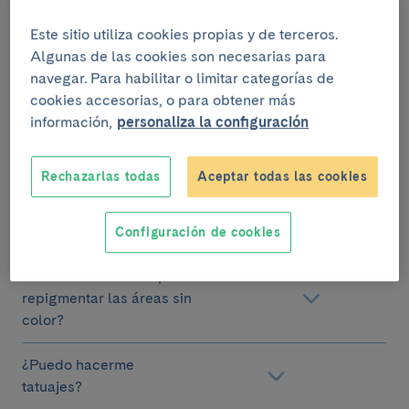
¿Afecta a la salud
física?
Este sitio utiliza cookies propias y de terceros.
Algunas de las cookies son necesarias para
¿Cómo puedo combatir el
navegar. Para habilitar o limitar categorías de
impacto emocional?
cookies accesorias, o para obtener más
información,
personaliza la configuración
¿Puedo cubrir las manchas
con maquillaje?
Rechazarlas todas
Aceptar todas las cookies
¿Las manchas son más
sensibles al sol?
Configuración de cookies
¿Puedo tomar el sol para
repigmentar las áreas sin
color?
¿Puedo hacerme
tatuajes?