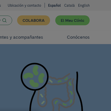
s
Ubicación y contacto
Español
Català
English
r
COLABORA
El Meu Clínic
ntes y acompañantes
Conócenos