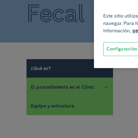
Fecal
Este sitio util
navegar. Para h
información,
pe
Configuración
¿Qué es?
El procedimiento en el Clínic
Equipo y estructura