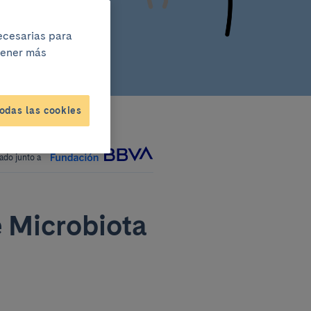
necesarias para
btener más
odas las cookies
ado junto a
e Microbiota