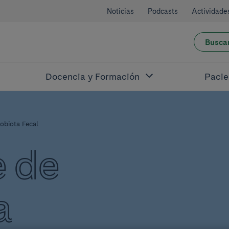
Noticias
Podcasts
Actividade
Busca
Docencia y Formación
Pacie
obiota Fecal
e de
a