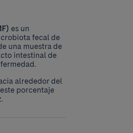
MF)
es un
crobiota fecal de
 de una muestra de
cto intestinal de
nfermedad.
acia alrededor del
 este porcentaje
z.