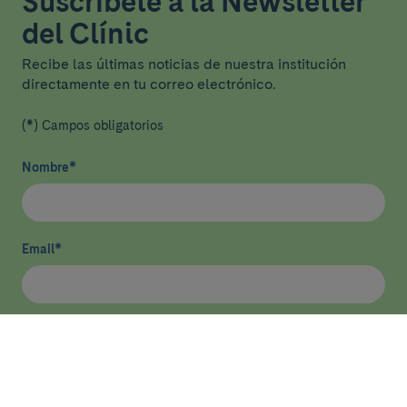
Suscríbete a la Newsletter
del Clínic
Recibe las últimas noticias de nuestra institución
directamente en tu correo electrónico.
(*) Campos obligatorios
Nombre
*
Email
*
He leído y acepto
la política de privacidad
*
Enviar