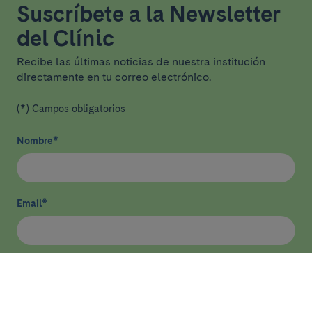
Suscríbete a la Newsletter
del Clínic
Recibe las últimas noticias de nuestra institución
directamente en tu correo electrónico.
(*) Campos obligatorios
Nombre
*
Email
*
He leído y acepto
la política de privacidad
*