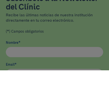
del Clínic
Recibe las últimas noticias de nuestra institución
directamente en tu correo electrónico.
(*) Campos obligatorios
Nombre
*
Email
*
He leído y acepto
la política de privacidad
*
Enviar