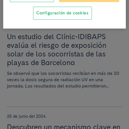
Configuración de cookies
11 de julio del 2024
Un estudio del Clínic-IDIBAPS
evalúa el riesgo de exposición
solar de los socorristas de las
playas de Barcelona
Se observó que los socorristas recibían en más de 20
veces la dosis segura de radiación UV en una
jornada. Los resultados del estudio permitieron...
26 de junio del 2024
Descubren un mecanismo clave en