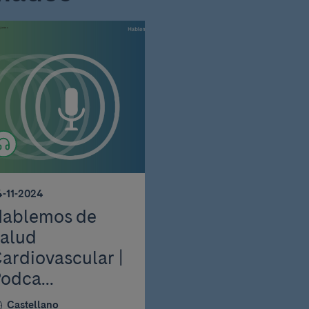
4-11-2024
ablemos de
alud
ardiovascular |
odca...
Castellano