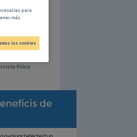
icios
necesarias para
btener más
odas las cookies
e la
cicio físico