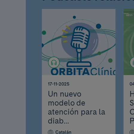
17-11-2025
0
Un nuevo
H
modelo de
S
atención para la
C
diab...
P
Catalán