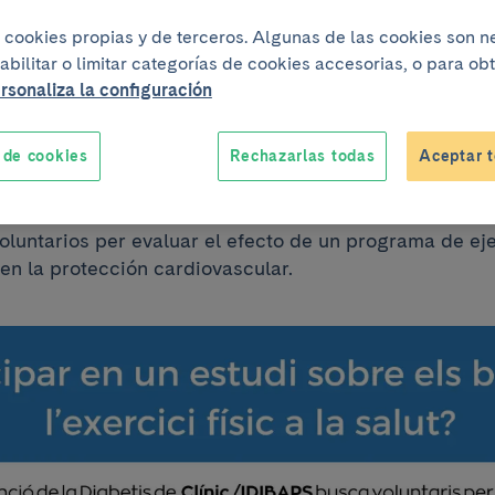
io sobre los benef
iza cookies propias y de terceros. Algunas de las cookies son 
abilitar o limitar categorías de cookies accesorias, o para o
rsonaliza la configuración
ercicio físico?
 de cookies
Rechazarlas todas
Aceptar t
stigación del Clínic-IDIBAPS
Patogenia y prevención d
luntarios per evaluar el efecto de un programa de ejer
) en la protección cardiovascular.