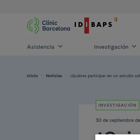
Asistencia
Investigación
Inicio
Noticias
¿Quieres participar en un estudio sob
INVESTIGACIÓN
30 de septiembre d
¿Quie