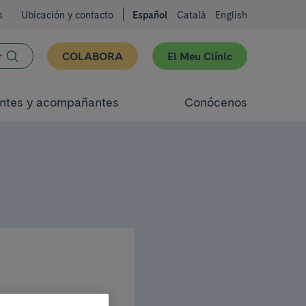
s
Ubicación y contacto
Español
Català
English
r
COLABORA
El Meu Clínic
ntes y acompañantes
Conócenos
un