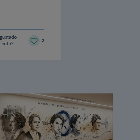
 gustado
2
tículo?