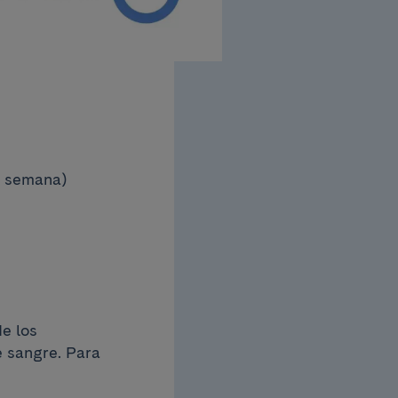
a semana)
de los
e sangre. Para