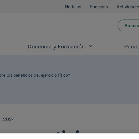
Noticias
Podcasts
Actividade
Busca
Docencia y Formación
Pacie
re los beneficios del ejercicio físico?
el 2024
res participar en 