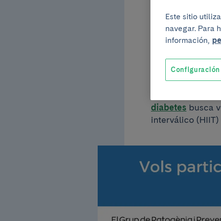
estud
Este sitio util
navegar. Para h
información,
pe
del ej
Configuración
El grupo de inve
diabetes
busca vo
interválico (HIIT