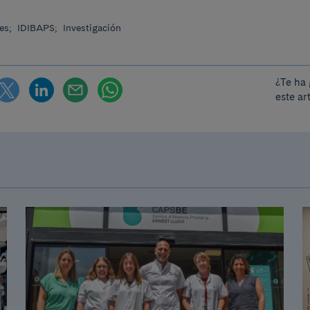
es;
IDIBAPS;
Investigación
¿Te ha
este ar